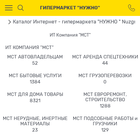
Ваш город - Москва,
ГИПЕРМАРКЕТ "НУЖНО"
угадали?
ДА
НЕТ
ая
Каталог Интернет - гипермаркета "НУЖНО " Nuzgno
ИТ Компания "МСТ"
ИТ КОМПАНИЯ "МСТ"
МСТ АВТОВЛАДЕЛЬЦАМ
МСТ АРЕНДА СПЕЦТЕХНИКИ
52
44
МСТ БЫТОВЫЕ УСЛУГИ
МСТ ГРУЗОПЕРЕВОЗКИ
1384
0
МСТ ДЛЯ ДОМА ТОВАРЫ
МСТ ЕВРОРЕМОНТ,
СТРОИТЕЛЬСТВО
8321
1288
МСТ НЕРУДНЫЕ, ИНЕРТНЫЕ
МСТ ПОДСОБНЫЕ РАБОТЫ и
МАТЕРИАЛЫ
ГРУЗЧИКИ
23
129