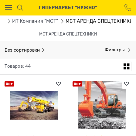
Ваш город - Москва,
ГИПЕРМАРКЕТ "НУЖНО"
угадали?
ДА
НЕТ
ru
ИТ Компания "МСТ"
МСТ АРЕНДА СПЕЦТЕХНИКИ
МСТ АРЕНДА СПЕЦТЕХНИКИ
Без сортировки
Фильтры
Товаров: 44
Хит
Хит