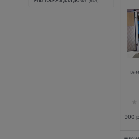
(8321)
Вые
900
 
Добав