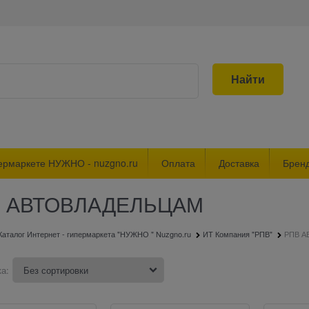
Найти
ермаркете НУЖНО - nuzgno.ru
Оплата
Доставка
Брен
 АВТОВЛАДЕЛЬЦАМ
Каталог Интернет - гипермаркета "НУЖНО " Nuzgno.ru
ИТ Компания "РПВ"
РПВ А
а: