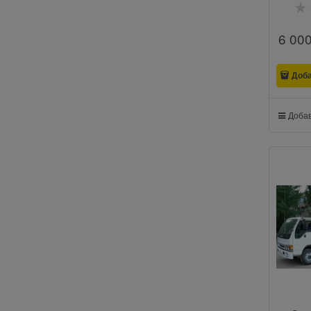
6 00
Доб
Добав