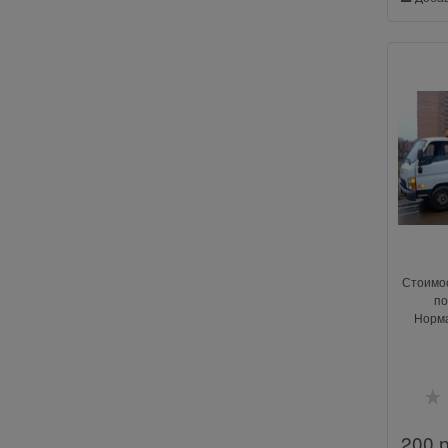
Стоимос
по
Норма
погрузку
оплач
200
 