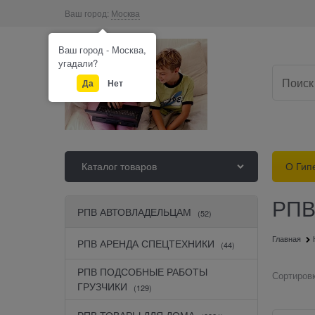
Ваш город:
Москва
Ваш город - Москва,
угадали?
Да
Нет
Каталог товаров
О Гип
РПВ
РПВ АВТОВЛАДЕЛЬЦАМ
(52)
Главная
РПВ АРЕНДА СПЕЦТЕХНИКИ
(44)
РПВ ПОДСОБНЫЕ РАБОТЫ
Сортировк
ГРУЗЧИКИ
(129)
РПВ ТОВАРЫ ДЛЯ ДОМА