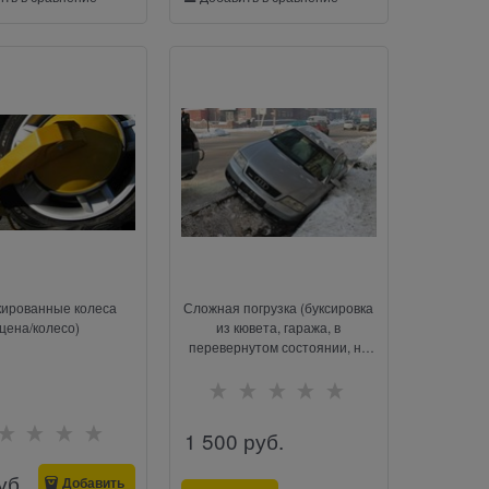
кированные колеса
Сложная погрузка (буксировка
(цена/колесо)
из кювета, гаража, в
перевернутом состоянии, на
боку, на крыше)
1 500
 руб.
уб.
Добавить