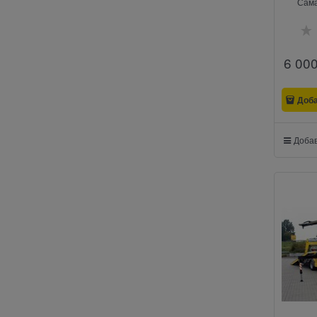
Сама
6 00
Доб
Добав