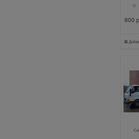
800
 
Добав
Са