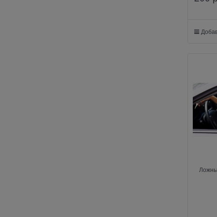
Добав
Ложны