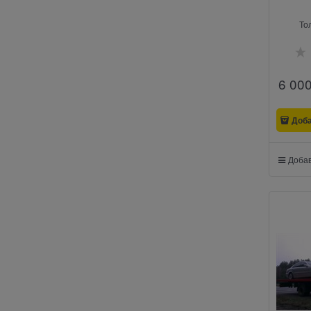
То
6 00
Доб
Добав