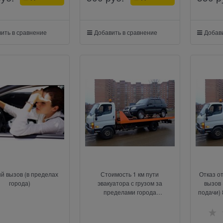
ить в сравнение
Добавить в сравнение
Добави
й вызов (в пределах
Стоимость 1 км пути
Отказ о
города)
эвакуатора с грузом за
вызов 
пределами города
подачи) 
(тарификация и оплата только
в одну сторону)