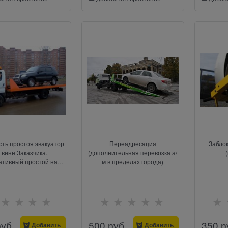
ть простоя эвакуатор
Переадресация
Забло
 вине Заказчика.
(дополнительная перевозка а/
тивный простой на
м в пределах города)
/разгрузку-30 мин. (не
ивается). Оплата за
каждые 10 мин
руб.
500
 руб.
350
 р
Добавить
Добавить