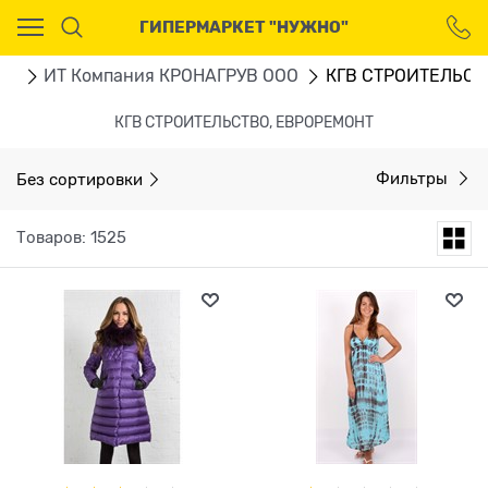
Ваш город - Москва,
ГИПЕРМАРКЕТ "НУЖНО"
угадали?
ДА
НЕТ
ru
ИТ Компания КРОНАГРУВ ООО
КГВ СТРОИТЕЛЬСТ
КГВ СТРОИТЕЛЬСТВО, ЕВРОРЕМОНТ
Без сортировки
Фильтры
Товаров: 1525