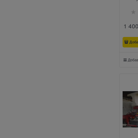
1 40
Доб
Добав