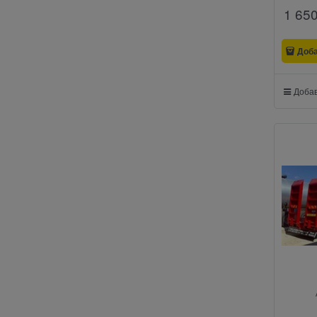
1 65
Доб
Добав