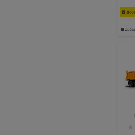
Доб
Добав