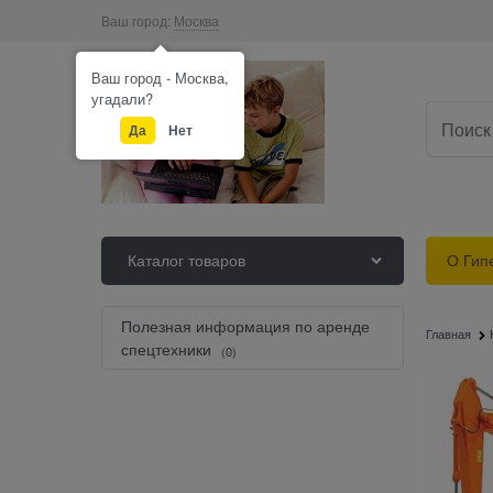
Ваш город:
Москва
Ваш город - Москва,
угадали?
Да
Нет
Каталог товаров
О Гип
Полезная информация по аренде
Главная
спецтехники
(0)