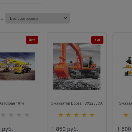
а:
Хит
Хит
Автокран 16тн
Экскаватор Doosan DX225LCA
Экскава
0
 руб.
1 850
 руб.
1 500