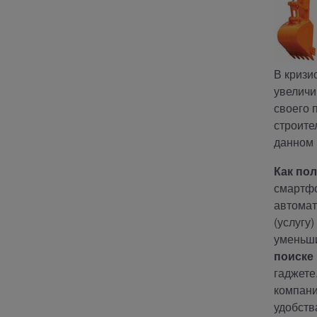
В кризи
увеличи
своего 
строите
данном 
Как по
смартфо
автомат
(услугу
уменьши
поиске 
гаджете
компани
удобств