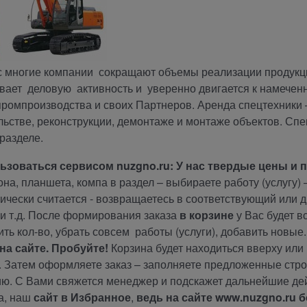
с многие компании сокращают объемы реализации продукци
вает деловую активность и уверенно двигается к намече
промпроизводства и своих Партнеров. Аренда спецтехники
льстве, реконструкции, демонтаже и монтаже объектов. Сп
разделе.
льзоваться сервисом
nuzgno.ru: У нас твердые цены и п
на, планшета, компа в раздел – выбираете работу (услугу) 
ически считается - возвращаетесь в соответствующий или 
) и т.д. После формирования заказа
в корзине
у Вас будет в
ть кол-во, убрать совсем работы (услуги), добавить новые
на сайте. Пробуйте!
Корзина будет находиться вверху или
. Затем оформляете заказ – заполняете предложенные стро
ю. С Вами свяжется менеджер и подскажет дальнейшие де
а, наш
сайт в Избранное
,
ведь на сайте
www.nuzgno.ru
б