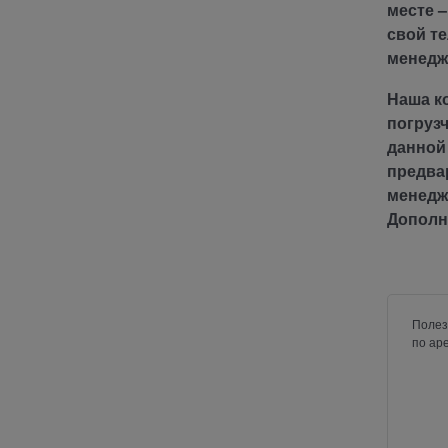
месте –
свой те
менед
Наша к
погруз
данной
предвар
менедж
Д
ополн
Полез
по ар