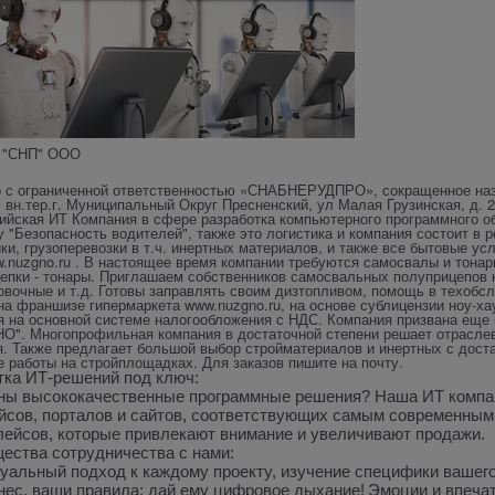
 "СНП" ООО
 с ограниченной ответственностью «СНАБНЕРУДПРО», сокращенное на
, вн.тер.г. Муниципальный Округ Пресненский, ул Малая Грузинская, д. 
сийская ИТ Компания в сфере разработка компьютерного программного о
 "Безопасность водителей", также это логистика и компания состоит в 
ки, грузоперевозки в т.ч. инертных материалов, и также все бытовые ус
.nuzgno.ru
. В настоящее время компании требуются самосвалы и тонары
епки - тонары. Приглашаем собственников самосвальных полуприцепов 
вочные и т.д. Готовы заправлять своим дизтопливом, помощь в техобсл
 на франшизе гипермаркета
www.nuzgno.ru
, на основе сублицензии ноу-ха
 на основной системе налогообложения с НДС. Компания призвана еще 
". Многопрофильная компания в достаточной степени решает отраслевы
. Также предлагает большой выбор стройматериалов и инертных с дост
 работы на стройплощадках. Для заказов пишите на почту.
тка ИТ-решений под ключ:
ны высококачественные программные решения? Наша ИТ компан
йсов, порталов и сайтов, соответствующих самым современным
лейсов, которые привлекают внимание и увеличивают продажи.
ества сотрудничества с нами:
альный подход к каждому проекту, изучение специфики вашего 
нес, ваши правила: дай ему цифровое дыхание!
Эмоции и впеча