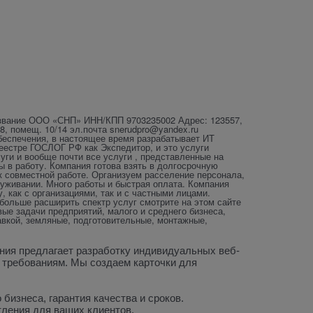
звание ООО «СНП» ИНН/КПП 9703235002 Адрес: 123557,
28, помещ. 10/14 эл.почта snerudpro@yandex.ru
беспечения, в настоящее время разрабатывает ИТ
реестре ГОСЛОГ РФ как Экспедитор, и это услуги
луги и вообще почти все услуги , представленные на
 в работу. Компания готова взять в долгосрочную
к совместной работе. Организуем расселение персонала,
уживании. Много работы и быстрая оплата. Компания
у, как с организациями, так и с частными лицами.
больше расширить спектр услуг смотрите на этом сайте
е задачи предприятий, малого и среднего бизнеса,
авкой, земляные, подготовительные, монтажные,
ия предлагает разработку индивидуальных веб-
 требованиям. Мы создаем карточки для
бизнеса, гарантия качества и сроков.
тления для ваших клиентов.