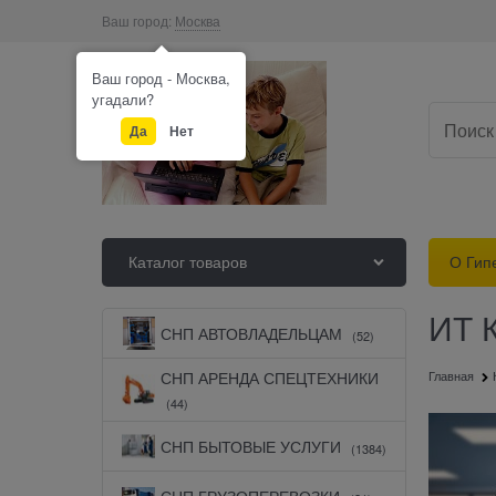
Ваш город:
Москва
Ваш город - Москва,
угадали?
Да
Нет
Каталог товаров
О Гип
ИТ 
Найдено товаров:
СНП АВТОВЛАДЕЛЬЦАМ
(52)
СНП АРЕНДА СПЕЦТЕХНИКИ
Главная
(44)
СНП БЫТОВЫЕ УСЛУГИ
(1384)
СНП ГРУЗОПЕРЕВОЗКИ