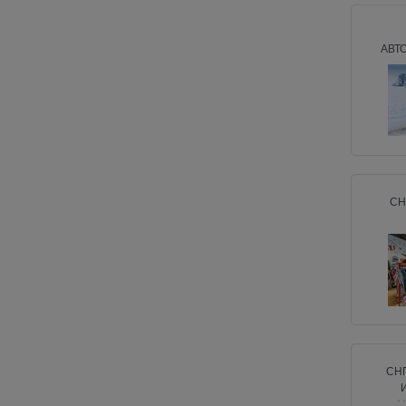
АВТ
СН
СН
М