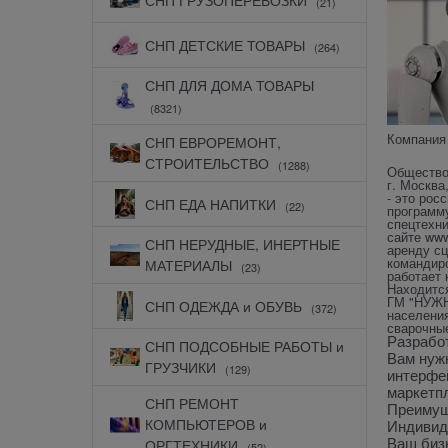
(21)
СНП ДЕТСКИЕ ТОВАРЫ
(264)
СНП ДЛЯ ДОМА ТОВАРЫ
(8321)
Компания
СНП ЕВРОРЕМОНТ,
СТРОИТЕЛЬСТВО
(1288)
Общество
г. Москва
- это рос
СНП ЕДА НАПИТКИ
(22)
программу
спецтехни
сайте
www
СНП НЕРУДНЫЕ, ИНЕРТНЫЕ
аренду сц
командиро
МАТЕРИАЛЫ
(23)
работает
Находится
ГМ "НУЖНО
СНП ОДЕЖДА и ОБУВЬ
(372)
населения
сварочные
Разрабо
СНП ПОДСОБНЫЕ РАБОТЫ и
Вам нуж
ГРУЗЧИКИ
(129)
интерфе
маркетп
СНП РЕМОНТ
Преимущ
КОМПЬЮТЕРОВ и
Индивиду
ОРГТЕХНИКИ
Ваш биз
(52)