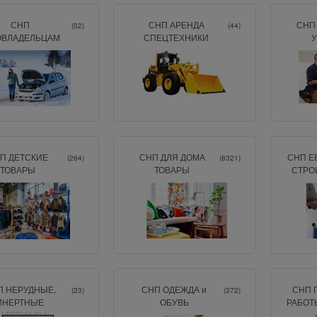
СНП
СНП АРЕНДА
СНП
(52)
(44)
ОВЛАДЕЛЬЦАМ
СПЕЦТЕХНИКИ
П ДЕТСКИЕ
СНП ДЛЯ ДОМА
СНП Е
(264)
(8321)
ТОВАРЫ
ТОВАРЫ
СТРО
П НЕРУДНЫЕ,
СНП ОДЕЖДА и
СНП 
(23)
(372)
ИНЕРТНЫЕ
ОБУВЬ
РАБОТ
АТЕРИАЛЫ