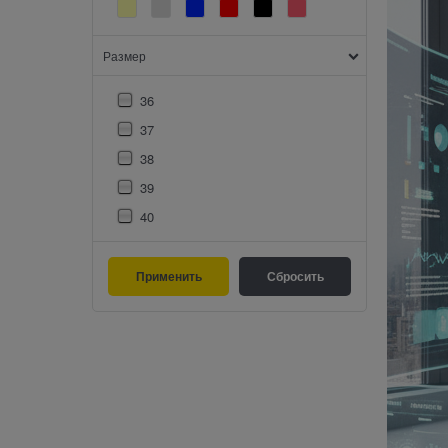
Размер
36
37
38
39
40