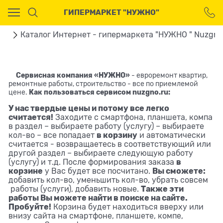
Ваш город - Москва,
ГИПЕРМАРКЕТ "НУЖНО"
угадали?
ДА
НЕТ
ая
Каталог Интернет - гипермаркета "НУЖНО " Nuzgno
Сервисная компания «НУЖНО»
- евроремонт квартир,
ремонтные работы, строительство - все по приемлемой
цене.
Как пользоваться сервисом nuzgno.ru:
У нас твердые цены и потому все легко
считается!
Заходите с смартфона, планшета, компа
в раздел – выбираете работу (услугу) – выбираете
в корзину
кол-во – все попадает
и автоматически
считается - возвращаетесь в соответствующий или
другой раздел – выбираете следующую работу
в
(услугу) и т.д. После формирования заказа
корзине
Вы сможете:
у Вас будет все посчитано.
добавить кол-во, уменьшить кол-во, убрать совсем
Также эти
работы (услуги), добавить новые.
работы Вы можете найти в поиске на сайте.
Пробуйте!
Корзина будет находиться вверху или
внизу сайта на смартфоне, планшете, компе,