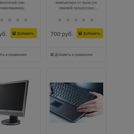
огателей (смс-
компьютера от пыли (со
окировщиков)(
смазкой процессора
термопастой)
уб.
700
 руб.
Добавить
Добавить
ть в сравнение
Добавить в сравнение