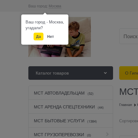
Ваш город:
Москва
Ваш город - Москва,
угадали?
Да
Нет
Каталог товаров
О Гип
МСТ
МСТ АВТОВЛАДЕЛЬЦАМ
(52)
Главная
МСТ АРЕНДА СПЕЦТЕХНИКИ
(44)
МСТ БЫТОВЫЕ УСЛУГИ
Сортировк
(1384)
МСТ ГРУЗОПЕРЕВОЗКИ
(0)