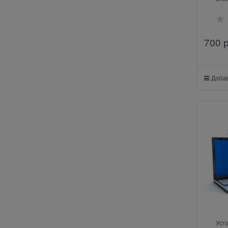
700
 
Добав
Уст