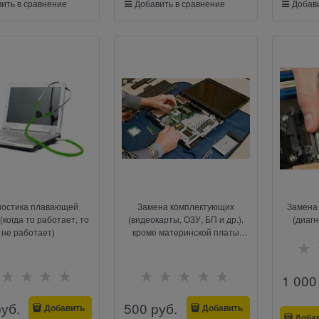
ить в сравнение
Добавить в сравнение
Добави
ностика плавающей
Замена комплектующих
Замена
(когда то работает, то
(видеокарты, ОЗУ, БП и др.),
(диаг
не работает)
кроме материнской платы
(диагностика бесплатно)
1 000
руб.
500
 руб.
Добавить
Добавить
Доба