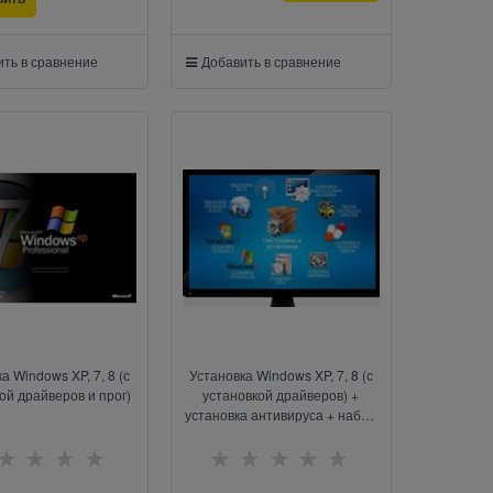
ть в сравнение
Добавить в сравнение
а Windows XP, 7, 8 (с
Установка Windows XP, 7, 8 (с
ой драйверов и прог)
установкой драйверов) +
установка антивируса + набор
необходимых программ
(архиватор, аудио-видео
плееры, офис)