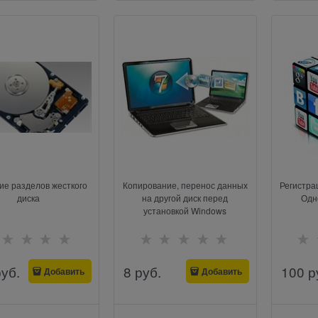
ие разделов жесткого
Копирование, перенос данных
Регистрац
диска
на другой диск перед
Одн
установкой Windows
руб.
8
 руб.
100
 р
Добавить
Добавить