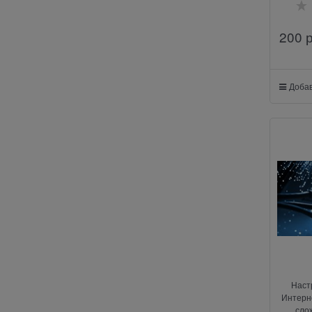
200
 
Добав
Наст
Интерне
сло