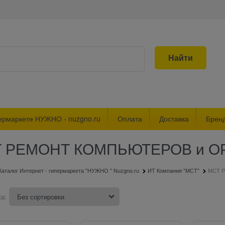
Найти
ермаркете НУЖНО - nuzgno.ru
Оплата
Доставка
Брен
 РЕМОНТ КОМПЬЮТЕРОВ и О
Каталог Интернет - гипермаркета "НУЖНО " Nuzgno.ru
ИТ Компания "МСТ"
МСТ 
а: