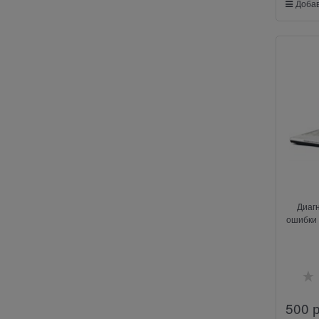
Добав
Диаг
ошибки 
500
 