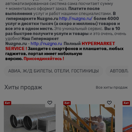
автоматизированная система сама посчитает сумму
+ моментально оформит заказ.
Платите после
выполнения
услуг и работ нашими специалистами.
В
гипермаркете Nuzgno.ru
http://nuzgno.ru/
более 4000
услуг и десятки тысяч (а скоро и миллиоы) товаров
и
все это в одном месте.
Это уникальный сервис.
Вы в 10
раз быстрее получите услуги и товары
и это очень, очень
удобно!
Наш Гипермаркет
HYPERMARKET
Nuzgno.ru
-
http://nuzgno.ru
Полный
SERVICE !
Заходите с смартфонов и планшетов, любых
гаджетов, портал имеет мобильную
версию.
Присоединяйтесь !
АВИА, Ж/Д БИЛЕТЫ, ОТЕЛИ, ГОСТИНИЦЫ
АВТОВЛА
Хиты продаж
Все хиты продаж
Хит
Хит
Хит