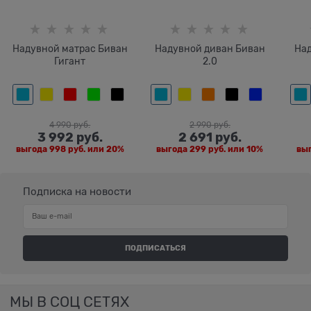
Надувной матрас Биван
Надувной диван Биван
На
Гигант
2.0
4 990
 руб.
2 990
 руб.
3 992
 руб.
2 691
 руб.
выгода
998 руб.
или
20%
выгода
299 руб.
или
10%
вы
Подписка на новости
МЫ В СОЦ СЕТЯХ