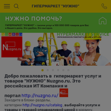
Ваш город - Москва,
ГИПЕРМАРКЕТ "НУЖНО"
угадали?
ДА
НЕТ
Добро пожаловать в
гипермаркет услуг и
товаров "НУЖНО" Nuzgno.ru. Это
российская ИТ Компания и
портал
http://nuzgno.ru/
Заходите в блоки-разделы,
категории
http://nuzgno.ru/catalog
,
выбирайте услуги и
товары с твердой справедливой ценой
в корзину,