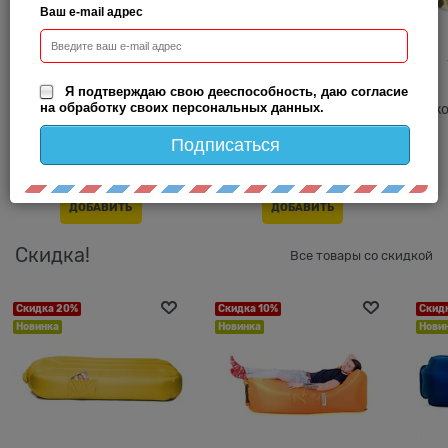
Ваш e-mail адрес
Устройство сланцевой
Защитное покрытие
Я подтверждаю свою дееспособность, даю согласие
на обработку своих персональных данных.
кровли
"Гибкое стекло"
к
Подписаться
2 500
 руб.
от
790
 руб.
ДОБАВИТЬ
ДОБАВИТЬ
Скидка!
Все товары со скидкой
Скидка 20%
Скидка 10%
Скид
Новинка
Новинка
Нови