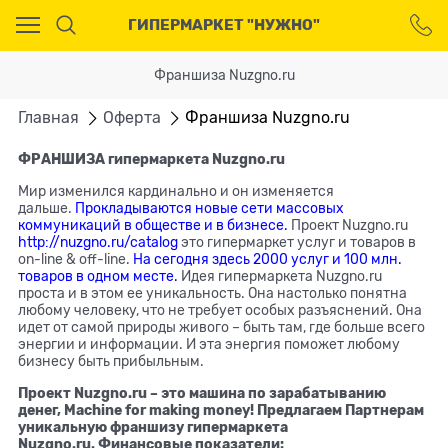
Ваш город - Москва,
ГИПЕРМАРКЕТ "НУЖНО"
угадали?
ДА
НЕТ
Франшиза Nuzgno.ru
Главная
Оферта
Франшиза Nuzgno.ru
ФРАНШИЗА гипермаркета Nuzgno.ru
Мир изменился кардинально и он изменяется
дальше.
Прокладываются новые сети массовых
коммуникаций в обществе и в бизнесе.
Проект Nuzgno.ru
http://nuzgno.ru/catalog
это гипермаркет услуг и товаров в
on-line & off-line.
На сегодня здесь 2000 услуг и 100 млн.
товаров в одном месте.
Идея гипермаркета Nuzgno.ru
проста и в этом ее уникальность. Она настолько понятна
любому человеку, что не требует особых разъяснений. Она
идет от самой природы живого – быть там, где больше всего
энергии и информации. И эта энергия поможет любому
бизнесу быть прибыльным.
Проект Nuzgno.ru – это машина по зарабатыванию
денег, Machine for making money!
Предлагаем Партнерам
уникальную франшизу гипермаркета
Nuzgno.ru. Финансовые показатели: