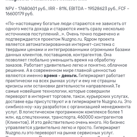
NPV - 17680601 руб., IRR - 81%, EBITDA – 19528623 руб., FCF –
16600179 руб.
«По-настоящему богатые люди стараются не зависеть от
одного места дохода и стараются иметь сразу несколько
источников поступлений…». Очень точно подмечено и
подтверждается проектом Nuzgno.ru. Ядром проекта
является автоматизированная интернет-система с
твердыми ценами и интегрированными огромными базами
данных клиентов, поставщиков, контрагентов. Она
позволяет глобально уменьшить время на обработку
заказов. Работает удивительно легко и понятно, облачное
решение. А в современном мире главной ценностью
являются именно
время - деньги.
Гипермаркет работает
практически на всех рынках услуг и ему не страшны
кризисы или остановки деятельности направлений.Те
самые новейшие технологии, которые совершили
переворот в интернет торговле, такси, курьерских услугах,
доставке еды присутствуют и в гипермаркете Nuzgno.ru. Это
симбиоз ноу-хау разработок с организацией менеджмента
услуг. В логистическом программном комплексе более 1
млн. ед.спецтехники, транспорта, 460000 контрагентов
(Клиентов). И это действительно очень много. Но бизнес
управляется удивительно легко и просто. Гипермаркет
Nuzgno.ru это переворот на рынке сервисных услуг.