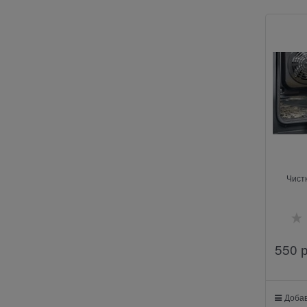
Чист
550
 
Добав