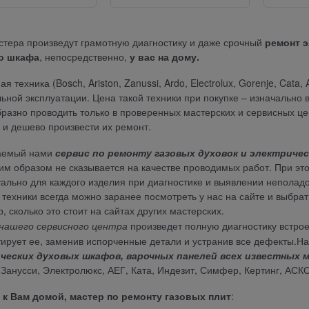
тера произведут грамотную диагностику и даже срочный
ремонт э
о
шкафа
, непосредственно,
у вас на дому.
я техника (Bosch, Ariston, Zanussi, Ardo, Electrolux, Gorenje, Cata
ьной эксплуатации. Цена такой техники при покупке – изначально 
разно проводить только в проверенных мастерских и сервисных це
 и дешево произвести их ремонт.
аемый нами
сервис по ремонту газовых духовок
и электричес
оим образом не сказывается на качестве проводимых работ. При эт
ально для каждого изделия при диагностике и выявлении неполад
 техники всегда можно заранее посмотреть у нас на сайте и выбрать 
, сколько это стоит на сайтах других мастерских.
нашего сервисного центра
произведет полную диагностику встрое
ирует ее, заменив испорченные детали и устранив все дефекты.
На
ческих духовых шкафов, варочных панелей всех известных 
 Занусси, Электролюкс, АЕГ, Ката, Индезит, Симфер, Кертинг, АСКО
 к Вам домой, мастер по ремонту газовых плит
: