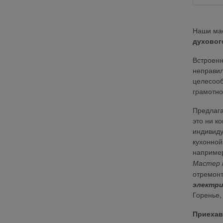
Наши мас
духовог
Встроенна
неправил
целесооб
грамотно
Предлаг
это ни к
индивиду
кухонной
например
Мастер 
отремонт
электри
Горенье,
Приехав