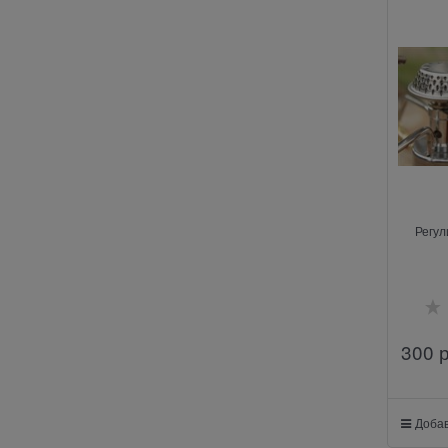
Регул
300
 
Добав