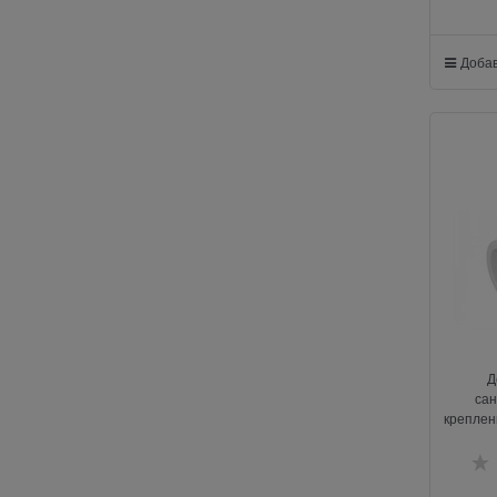
Добав
Д
сан
креплен