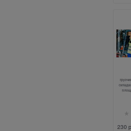
грузчи
складах
площ
230
 