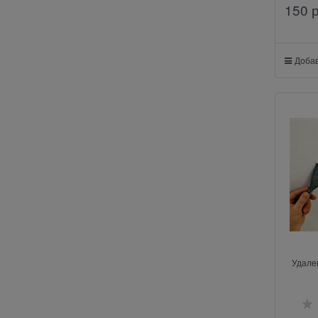
150
 
Добав
Удален