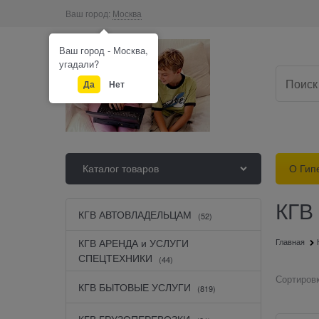
Ваш город:
Москва
Ваш город - Москва,
угадали?
Да
Нет
Каталог товаров
О Гип
КГВ
КГВ АВТОВЛАДЕЛЬЦАМ
(52)
КГВ АРЕНДА и УСЛУГИ
Главная
СПЕЦТЕХНИКИ
(44)
Сортировк
КГВ БЫТОВЫЕ УСЛУГИ
(819)
КГВ ГРУЗОПЕРЕВОЗКИ