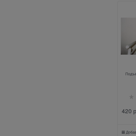
Подъе
420
 
Добав