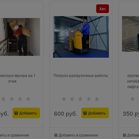
Хит
м/спуск мусора на 1
Погрузо-разгрузочные работы
грузч
этаж
негаба
лифта)
руб.
600
 руб.
350
 р
Добавить
Добавить
ить в сравнение
Добавить в сравнение
Добави