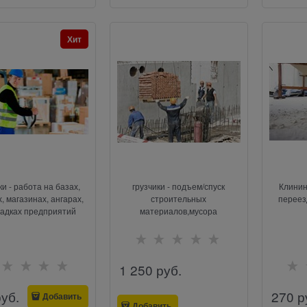
Хит
ки - работа на базах,
грузчики - подъем/спуск
Клинин
, магазинах, ангарах,
строительных
переез
адках предприятий
материалов,мусора
1 250
 руб.
руб.
270
 р
Добавить
Добавить