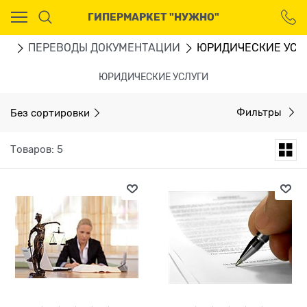
Ваш город - Москва,
ГИПЕРМАРКЕТ "НУЖНО"
угадали?
ДА
НЕТ
ГИ
ПЕРЕВОДЫ ДОКУМЕНТАЦИИ
ЮРИДИЧЕСКИЕ УСЛ
ЮРИДИЧЕСКИЕ УСЛУГИ
Без сортировки
Фильтры
Товаров: 5