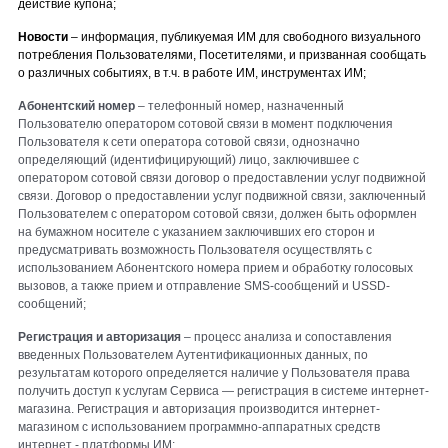
действие купона;
Новости
– информация, публикуемая ИМ для свободного визуального
потребления Пользователями, Посетителями, и призванная сообщать
о различных событиях, в т.ч. в работе ИМ, инструментах ИМ;
Абонентский номер
– телефонный номер, назначенный
Пользователю оператором сотовой связи в момент подключения
Пользователя к сети оператора сотовой связи, однозначно
определяющий (идентифицирующий) лицо, заключившее с
оператором сотовой связи договор о предоставлении услуг подвижной
связи. Договор о предоставлении услуг подвижной связи, заключенный
Пользователем с оператором сотовой связи, должен быть оформлен
на бумажном носителе с указанием заключивших его сторон и
предусматривать возможность Пользователя осуществлять с
использованием Абонентского номера прием и обработку голосовых
вызовов, а также прием и отправление SMS-сообщений и USSD-
сообщений;
Регистрация и а
вторизация
– процесс анализа и сопоставления
введенных Пользователем Аутентификационных данных, по
результатам которого определяется наличие у Пользователя права
получить доступ к услугам Сервиса —
регистрация в системе интернет-
магазина
.
Регистрация и а
вторизация производится
интернет-
магазином
с использованием программно-аппаратных средств
интернет - платформы ИМ
;