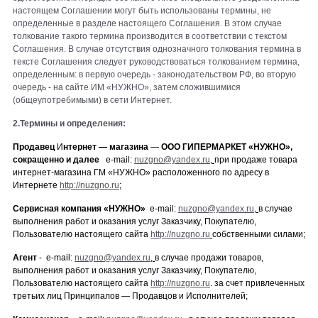
настоящем Соглашении могут быть использованы термины, не
определенные в разделе настоящего Соглашения. В этом
случае
толкование такого термина производится в соответствии с текстом
Соглашения. В случае отсутствия однозначного толкования термина в
тексте Соглашения следует руководствоваться толкованием термина,
определенным: в первую очередь - законодательством РФ, во вторую
очередь - на сайте ИМ «НУЖНО», затем
сложившимися
(общеупотребимыми) в сети Интернет.
2.Термины и определения:
Продавец
И
нтернет — магазина
—
ООО ГИПЕРМАРКЕТ «
НУЖНО
»,
сокращенно и далее
е-mail:
nuzgno@yandex.ru
,
при продаже товара
интернет-магазина ГМ «НУЖНО» расположенного по адресу в
Интернете
http://nuzgno.ru
;
Сервисная компания
«НУЖНО»
е-mail:
nuzgno@yandex.ru
,
в случае
выполнения работ и оказания услуг Заказчику, Покупателю,
Пользователю настоящего сайта
http://nuzgno.ru
собственными силами;
Агент
-
е-mail:
nuzgno@yandex.ru
,
в случае продажи товаров,
выполнения работ и оказания услуг Заказчику, Покупателю,
Пользователю настоящего сайта
http://nuzgno.ru
.
за счет привлеченных
третьих лиц Принципалов — Продавцов и Исполнителей;