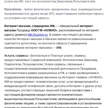
услуги как ИМ, так и его контрагентам,Заказчикам,Пользователям;
Посетитель
- любое физическое,
юридическое
лицо, индивидуальный
предприниматель (далее везде ИП),
акцептовавшее
публичную оферту
на условиях настоящей оферты;
Интернет-магазин, сокращенно ИМ,
— официальный
интернет-
магазин
Продавца
ООО ГМ
«
НУЖНО
»
, расположенный по интернет
адресу (домену)
http://nuzgno.ru
.
В рамках настоящего договора,
понятия Интернет-магазин и Магазин являются равносильными и
трактуются аутентично, по контексту оферты.
Сокращенное
наименование интернет-магазина —
ИМ;
Услуги, сервисы
– Бесплатные и Платные услуги, сервисы,
предоставляемые Сервисной компанией, Исполнителем
Заказчику,
Покупателю,
Пользователю; Услуги-сервисы, связанные с
осуществлением предпринимательской деятельности Продавцом,
Исполнителем в рамках разрешенных в РФ, а также размещением и
поддержанием информации
магазина
на Интернет-сервисе «
НУЖНО
».
ИМ не предоставляет телематических услуг, услуг междугородней и
международной телефонной связи, доступа в Интернет и других услуг,
требующих соответствующих лицензий.
Услуги в соответствии с
настоящим Договором предоставляются исключительно
вышеперечисленным
Пользователям, являющимися дееспособными
физическими лицами, а также зарегистрированными в установленном
порядке на территории Российской Федерации юридическим лицам