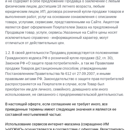
и не содержит в себе предложение Продавца о заключении с любым
физическим лицом, достигшим 18 летнего возраста, любым
юридическим лицом, ИП, договора розничной купли-продажи товаров и
выполнения работ, услуг на основании ознакомления с описанием
товара, услугами, сервисами, представленными на Сайте. Акцептом
является факт оформления Покупателем Заказа на предложенный
Продавцом товар, услуги, сервисы.
Указанные на Сайте цены носят
исключительно справочно - информационный характер, могут
отличаться от действительных цен.
1.2. В своей деятельности Продавец руководствуется положениями
Гражданского кодекса РФ о розничной купле-продаже (§2, гл. 30),
Законом РФ «О защите прав потребителей», а так же Правилами
продажи Товаров дистанционным способом, утвержденными
Постановлением Правительства № 612 от 27.09.2007, и иными
правовыми актами РФ. Законодательство о защите прав потребителей
распространяется на Покупателя в случае, если Товар был
приобретен им для личного, семейного, домашнего или иного
использования, не связанного с предпринимательской деятельностью.
В настоящей оферте, если
соглашение
не требует иного,
все
приведенные термины имеют следующие значения и являются ее
составной неотъемлемой частью:
Использование сервисов
интернет-магазина (сокращенно ИМ
)«НУЖНО»
осуществляется в соответствие с офертами. Регистрируясь