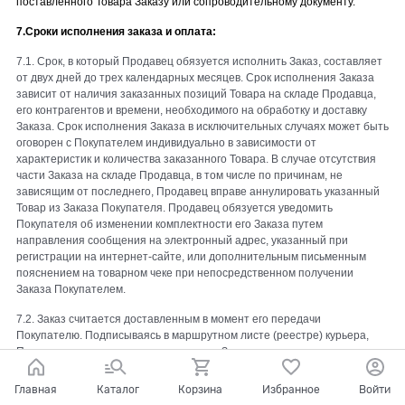
поставленного Товара Заказу или сопроводительному документу.
7.Сроки исполнения заказа и оплата:
7.1. Срок, в который Продавец обязуется исполнить Заказ, составляет
от двух дней до трех календарных месяцев. Срок исполнения Заказа
зависит от наличия заказанных позиций Товара на складе Продавца,
его контрагентов и времени, необходимого на обработку и доставку
Заказа. Срок исполнения Заказа в исключительных случаях может быть
оговорен с Покупателем индивидуально в зависимости от
характеристик и количества заказанного Товара. В случае отсутствия
части Заказа на складе Продавца, в том числе по причинам, не
зависящим от последнего, Продавец вправе аннулировать указанный
Товар из Заказа Покупателя. Продавец обязуется уведомить
Покупателя об изменении комплектности его Заказа путем
направления сообщения на электронный адрес, указанный при
регистрации на интернет-сайте, или дополнительным письменным
пояснением на товарном чеке при непосредственном получении
Заказа Покупателем.
7.2. Заказ считается доставленным в момент его передачи
Покупателю. Подписываясь в маршрутном листе (реестре) курьера,
Покупатель подтверждает исполнение Заказа.
7.3. Заказ доставляется Покупателю в Регионы почтовым
Главная
Каталог
Корзина
Избранное
Войти
отправлением наложенным платежом. В общую стоимость входит