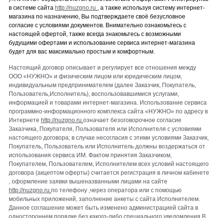
в систем
е сайта
http://nuzgno.ru
, а также используя систем
у
интернет-
магазина по назначению, Вы подтверждаете своё
безусловное
согласие с условиями документов. Внимательно ознакомьтесь с
настоящей
оферт
ой, также всегда знакомьтесь с возможными
будущими офертами
и использование
сервиса интернет-магазина
будет для вас максимально простым и комфортным.
Настоящий договор описывает и регулирует все отношения между
ООО «НУЖНО» и физическим лицом или юридическим лицом,
индивидуальным предпринимателем (далее Заказчик, Покупатель,
Пользователь,Исполнитель), воспользовавшимися услугами,
информацией и товарами интернет-магазина. Использование сервиса
программно-информационного комплекса сайта «НУЖНО» по адресу в
Интернете
http://nuzgno.ru
означает безоговорочное согласие
Заказчика, Покупателя, Пользователя или Исполнителя с условиями
настоящего договора; в случае несогласия с этими условиями Заказчик,
Покупатель, Пользователь или Исполнитель должны воздержаться от
использования сервиса ИМ. Фактом принятия Заказчиком,
Покупателем, Пользователем, Исполнителем всех условий настоящего
договора (акцептом оферты) считается регистрация в личном кабинете
, оформление заявки вышеназванными лицами на сайте
http://nuzgno.ru
по
телефону ,через оператора или с помощью
мобильных приложений, заполнение анкеты с сайта Исполнителем.
Данное соглашение может быть изменено администрацией сайта в
одностороннем
порядке без какого-либо специального уведомления.В