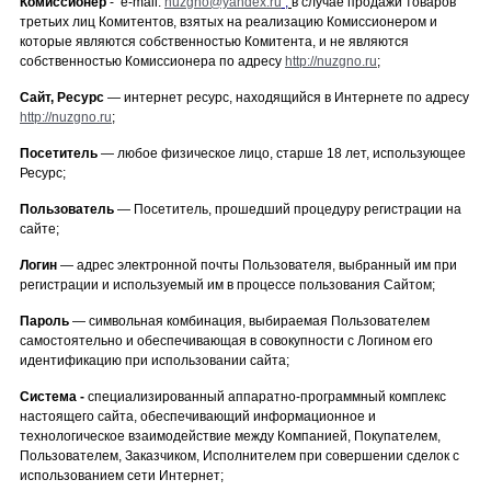
Комиссионер
-
е-mail:
nuzgno@yandex.ru
,
в случае продажи товаров
третьих лиц Комитентов, взятых на реализацию Комиссионером и
которые являются собственностью Комитента, и не являются
собственностью Комиссионера по адресу
http://nuzgno.ru
;
Сайт, Ресурс
— интернет ресурс, находящийся в Интернете по адресу
http://nuzgno.ru
;
Посетитель
— любое физическое лицо, старше 18 лет, использующее
Ресурс;
Пользователь
— Посетитель, прошедший процедуру регистрации на
сайте;
Логин
— адрес электронной почты Пользователя, выбранный им при
регистрации и используемый им в процессе пользования Сайтом;
Пароль
— символьная комбинация, выбираемая Пользователем
самостоятельно и обеспечивающая в совокупности с Логином его
идентификацию при использовании сайта;
Система -
специализированный аппаратно-программный комплекс
настоящего сайта, обеспечивающий информационное и
технологическое взаимодействие между Компанией, Покупателем,
Пользователем, Заказчиком, Исполнителем при совершении сделок с
использованием сети Интернет;