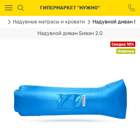
Ваш город - Москва,
ГИПЕРМАРКЕТ "НУЖНО"
угадали?
ДА
НЕТ
ом
Надувные матрасы и кровати
Надувной диван Би
Надувной диван Биван 2.0
Скидка 10%
Новинка