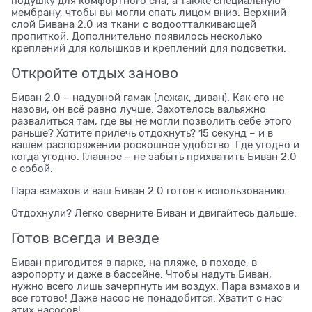
подушку для комфортного сна, а также специальную
мембрану, чтобы вы могли спать лицом вниз. Верхний
слой Бивана 2.0 из ткани с водоотталкивающей
пропиткой. Дополнительно появилось несколько
креплений для колышков и креплений для подсветки.
Откройте отдых заново
Биван 2.0 – надувной гамак (лежак, диван). Как его не
назови, он всё равно лучше. Захотелось вальяжно
развалиться там, где вы не могли позволить себе этого
раньше? Хотите прилечь отдохнуть? 15 секунд – и в
вашем распоряжении роскошное удобство. Где угодно и
когда угодно. Главное – не забыть прихватить Биван 2.0
с собой.
Пара взмахов и ваш Биван 2.0 готов к использованию.
Отдохнули? Легко сверните Биван и двигайтесь дальше.
Готов всегда и везде
Биван пригодится в парке, на пляже, в походе, в
аэропорту и даже в бассейне. Чтобы надуть Биван,
нужно всего лишь зачерпнуть им воздух. Пара взмахов и
все готово! Даже насос не понадобится. Хватит с нас
этих насосов!