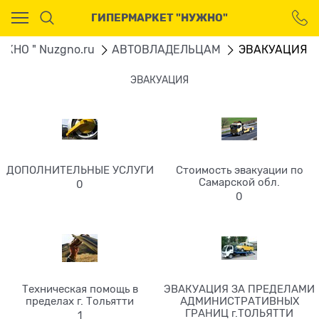
Ваш город - Москва,
ГИПЕРМАРКЕТ "НУЖНО"
угадали?
ДА
НЕТ
УЖНО " Nuzgno.ru
АВТОВЛАДЕЛЬЦАМ
ЭВАКУАЦИЯ
ЭВАКУАЦИЯ
ДОПОЛНИТЕЛЬНЫЕ УСЛУГИ
Стоимость эвакуации по
Самарской обл.
0
0
Техническая помощь в
ЭВАКУАЦИЯ ЗА ПРЕДЕЛАМИ
пределах г. Тольятти
АДМИНИСТРАТИВНЫХ
ГРАНИЦ г.ТОЛЬЯТТИ
1