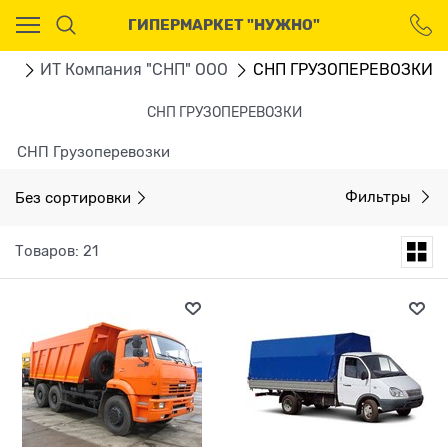
Ваш город - Москва,
ГИПЕРМАРКЕТ "НУЖНО"
угадали?
ДА
НЕТ
ru
ИТ Компания "СНП" ООО
СНП ГРУЗОПЕРЕВОЗКИ
СНП ГРУЗОПЕРЕВОЗКИ
СНП Грузоперевозки
Без сортировки
Фильтры
Товаров: 21