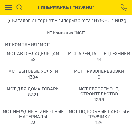
Ваш город - Москва,
ГИПЕРМАРКЕТ "НУЖНО"
угадали?
ДА
НЕТ
ая
Каталог Интернет - гипермаркета "НУЖНО " Nuzgno
ИТ Компания "МСТ"
ИТ КОМПАНИЯ "МСТ"
МСТ АВТОВЛАДЕЛЬЦАМ
МСТ АРЕНДА СПЕЦТЕХНИКИ
52
44
МСТ БЫТОВЫЕ УСЛУГИ
МСТ ГРУЗОПЕРЕВОЗКИ
1384
0
МСТ ДЛЯ ДОМА ТОВАРЫ
МСТ ЕВРОРЕМОНТ,
СТРОИТЕЛЬСТВО
8321
1288
МСТ НЕРУДНЫЕ, ИНЕРТНЫЕ
МСТ ПОДСОБНЫЕ РАБОТЫ и
МАТЕРИАЛЫ
ГРУЗЧИКИ
23
129