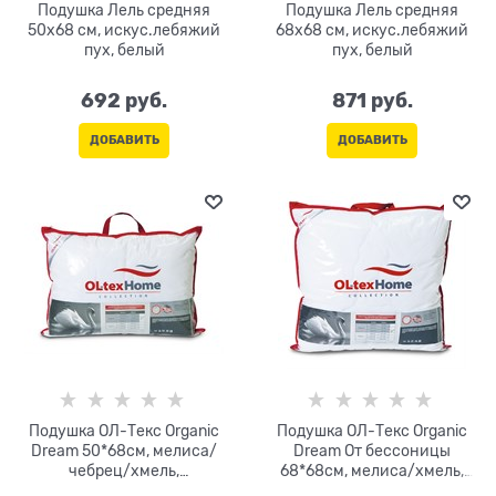
Подушка Лель средняя
Подушка Лель средняя
50х68 см, искус.лебяжий
68х68 см, искус.лебяжий
пух, белый
пух, белый
692
 руб.
871
 руб.
ДОБАВИТЬ
ДОБАВИТЬ
Подушка ОЛ-Текс Organic
Подушка ОЛ-Текс Organic
Dream 50*68см, мелиса/
Dream От бессоницы
чебрец/хмель,
68*68см, мелиса/хмель,
микроволокно, сатин-
микроволокно, сатин-