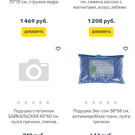
70*70 см, стружка кедра
см, семена кассии с
магнитами, искус.лебяжий
пух
1 469
 руб.
1 208
 руб.
ДОБАВИТЬ
ДОБАВИТЬ
Подушка стеганная
Подушка Эко-сон 38*58 см,
БАЙКАЛЬСКАЯ 40*60 см,
антимикробная ткань, лузга
лузга гречихи, пленка
гречихи
кедрового ореха