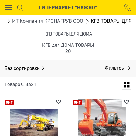
Ваш город - Москва,
ГИПЕРМАРКЕТ "НУЖНО"
угадали?
ДА
НЕТ
ru
ИТ Компания КРОНАГРУВ ООО
КГВ ТОВАРЫ ДЛЯ 
КГВ ТОВАРЫ ДЛЯ ДОМА
КГВ для ДОМА ТОВАРЫ
20
Без сортировки
Фильтры
Товаров: 8321
Хит
Хит