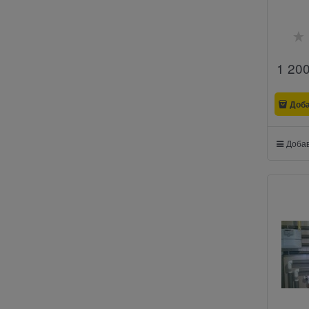
1 20
Доб
Добав