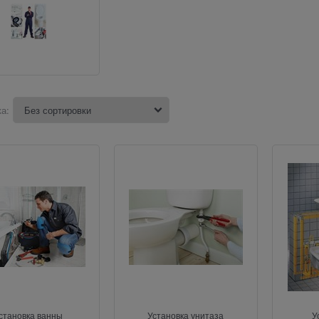
а:
становка ванны
Установка унитаза
У