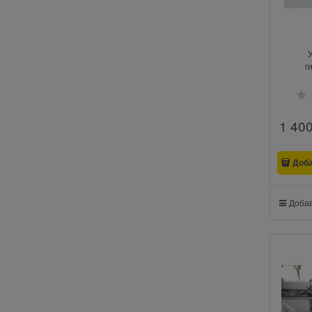
г
1 40
Доб
Добав