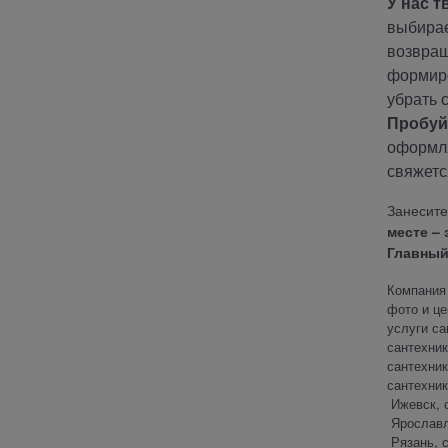
У нас т
выбирае
возвращ
формир
убрать 
Пробуй
оформля
свяжетс
Занесите
месте – 
Главный
Компания 
фото и це
услуги са
сантехник
сантехник
сантехник
Ижевск, с
Ярославль
Рязань, с