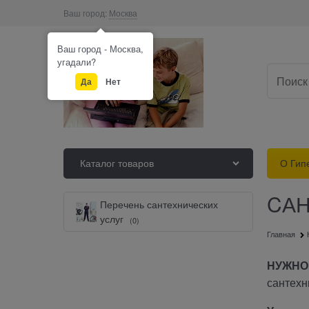
Ваш город:
Москва
Ваш город - Москва,
угадали?
Да
Нет
Каталог товаров
О Гип
CАН
Перечень сантехнических
услуг
(0)
Главная
НУЖНО
сантехн