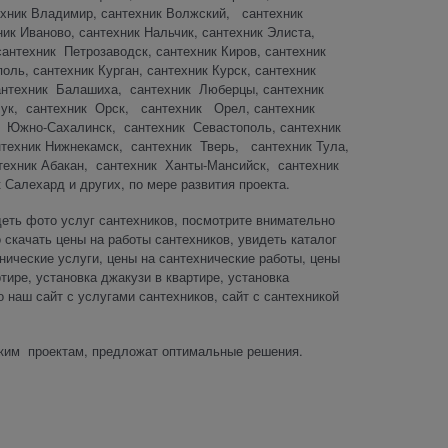
ехник Владимир, сантехник Волжский, сантехник
ик Иваново, сантехник Нальчик, сантехник Элиста,
антехник Петрозаводск, сантехник Киров, сантехник
ь, сантехник Курган, сантехник Курск, сантехник
антехник Балашиха, сантехник Люберцы, сантехник
лук, сантехник Орск, сантехник Орел, сантехник
к Южно-Сахалинск, сантехник Севастополь, сантехник
нтехник Нижнекамск, сантехник Тверь, сантехник Тула,
хник Абакан, сантехник Ханты-Мансийск, сантехник
Салехард и других, по мере развития проекта.
деть фото услуг сантехников, посмотрите внимательно
 скачать цены на работы сантехников, увидеть каталог
хнические услуги, цены на сантехнические работы, цены
тире, установка джакузи в квартире, установка
 наш сайт с услугами сантехников, сайт с сантехникой
ским проектам, предложат оптимальные решения.