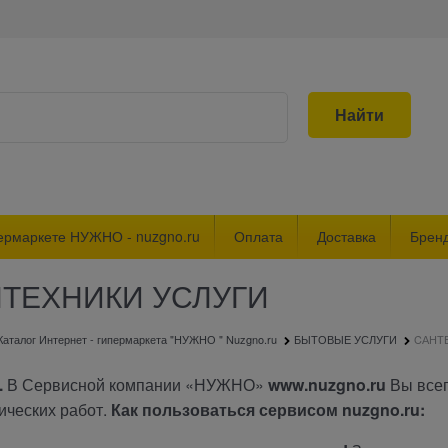
Найти
ермаркете НУЖНО - nuzgno.ru
Оплата
Доставка
Брен
ТЕХНИКИ УСЛУГИ
Каталог Интернет - гипермаркета "НУЖНО " Nuzgno.ru
БЫТОВЫЕ УСЛУГИ
CАНТ
.
В Сервисной компании «НУЖНО»
www.nuzgno.ru
Вы всег
ических работ.
Как пользоваться сервисом
nuzgno.ru: