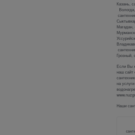
Казань, с
Вологда, 
сантехник
Сыктывкар
Магадан,
Мурманск
Уссурийс
Владикавк
сантехни
Грозный, 
Если Вы х
наш сайт 
сантехник
на услуги
водонагре
www.nuzgn
Наши сан
сант