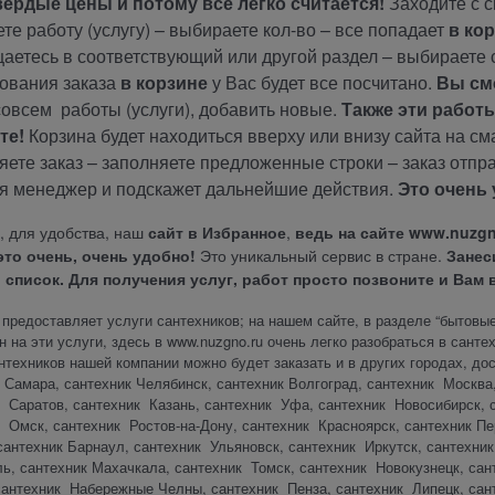
вердые цены и потому все легко считается!
Заходите с с
те работу (услугу) – выбираете кол-во – все попадает
в ко
аетесь в соответствующий или другой раздел – выбираете с
ования заказа
в корзине
у Вас будет все посчитано.
Вы см
совсем работы (услуги), добавить новые.
Также эти работы
те!
Корзина будет находиться вверху или внизу сайта на см
ете заказ – заполняете предложенные строки – заказ отпр
я менеджер и подскажет дальнейшие действия.
Это очень 
, для удобства, наш
сайт в Избранное
,
ведь на сайте
www.nuzgn
это очень, очень удобно!
Это уникальный сервис в стране.
Занеси
 список. Для получения услуг, работ просто позвоните и Вам
предоставляет услуги сантехников; на нашем сайте, в разделе “бытовые 
н на эти услуги, здесь в
www.nuzgno.ru
очень легко разобраться в санте
нтехников нашей компании можно будет заказать и в других городах, дос
 Самара, сантехник Челябинск, сантехник Волгоград, сантехник Москва
 Саратов, сантехник Казань, сантехник Уфа, сантехник Новосибирск, 
 Омск, сантехник Ростов-на-Дону, сантехник Красноярск, сантехник П
антехник Барнаул, сантехник Ульяновск, сантехник Иркутск, сантехни
, сантехник Махачкала, сантехник Томск, сантехник Новокузнецк, сан
антехник Набережные Челны, сантехник Пенза, сантехник Липецк, сант