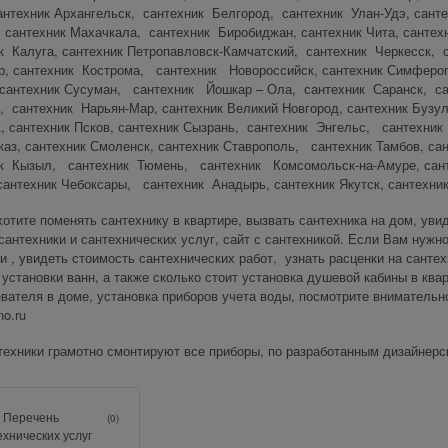
антехник Архангельск, сантехник Белгород, сантехник Улан-Удэ, сант
сантехник Махачкала, сантехник Биробиджан, сантехник Чита, сантехн
 Калуга, сантехник Петропавловск-Камчатский, сантехник Черкесск, с
, сантехник Кострома, сантехник Новороссийск, сантехник Симферопол
 сантехник Сусуман, сантехник Йошкар – Ола, сантехник Саранск, с
, сантехник Нарьян-Мар, сантехник Великий Новгород, сантехник Бузу
к, сантехник Псков, сантехник Сызрань, сантехник Энгельс, сантехни
аз, сантехник Смоленск, сантехник Ставрополь, сантехник Тамбов, са
к Кызыл, сантехник Тюмень, сантехник Комсомольск-на-Амуре, санте
сантехник Чебоксары, сантехник Анадырь, сантехник Якутск, сантехник 
отите поменять сантехнику в квартире, вызвать сантехника на дом, уви
сантехники и сантехнических услуг, сайт с сантехникой. Если Вам нужно
и , увидеть стоимость сантехнических работ, узнать расценки на санте
 установки ванн, а также сколько стоит установка душевой кабины в квар
вателя в доме, установка приборов учета воды, посмотрите внимательно
o.ru
техники грамотно смонтируют все приборы, по разработанным дизайнер
Перечень
(0)
ехнических услуг