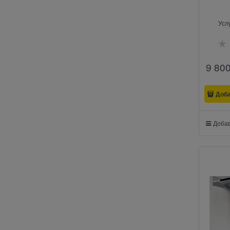
Усл
9 80
Доб
Добав