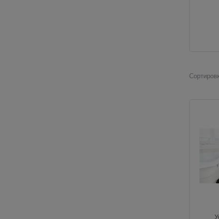
Сортировк
У