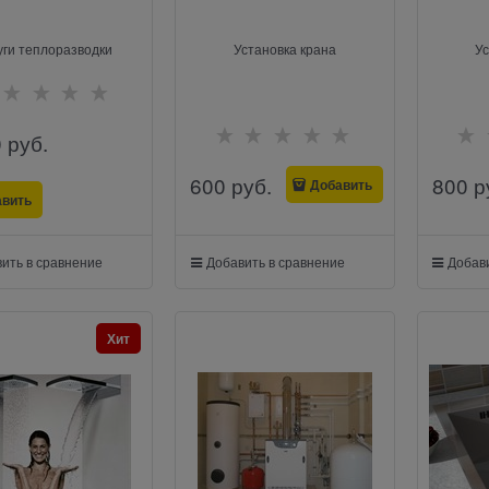
уги теплоразводки
Установка крана
Ус
0
 руб.
600
 руб.
800
 р
Добавить
авить
ить в сравнение
Добавить в сравнение
Добави
Хит