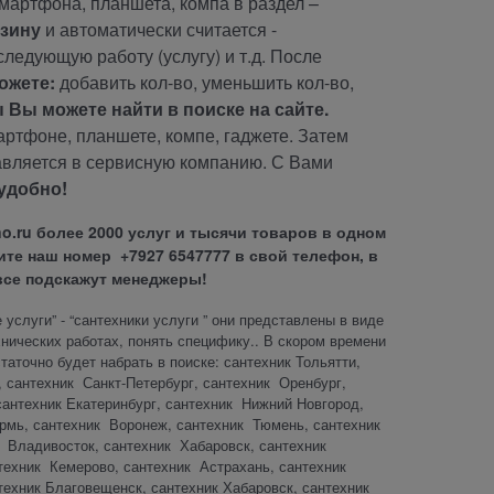
мартфона, планшета, компа в раздел –
рзину
и автоматически считается -
ледующую работу (услугу) и т.д. После
ожете:
добавить кол-во, уменьшить кол-во,
 Вы можете найти в поиске на сайте.
артфоне, планшете, компе, гаджете. Затем
авляется в сервисную компанию. С Вами
удобно!
o.ru
более 2000 услуг и тысячи товаров в одном
те наш номер +7927 6547777 в свой телефон, в
 все подскажут менеджеры!
услуги” - “сантехники услуги ” они представлены в виде
хнических работах, понять специфику.. В скором времени
таточно будет набрать в поиске: сантехник Тольятти,
, сантехник Санкт-Петербург, сантехник Оренбург,
сантехник Екатеринбург, сантехник Нижний Новгород,
ермь, сантехник Воронеж, сантехник Тюмень, сантехник
к Владивосток, сантехник Хабаровск, сантехник
техник Кемерово, сантехник Астрахань, сантехник
ехник Благовещенск, сантехник Хабаровск, сантехник