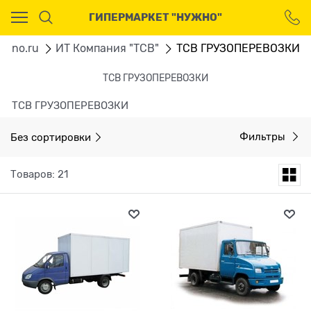
Ваш город - Москва,
ГИПЕРМАРКЕТ "НУЖНО"
угадали?
ДА
НЕТ
zgno.ru
ИТ Компания "ТСВ"
ТСВ ГРУЗОПЕРЕВОЗКИ
ТСВ ГРУЗОПЕРЕВОЗКИ
ТСВ ГРУЗОПЕРЕВОЗКИ
Без сортировки
Фильтры
Товаров: 21