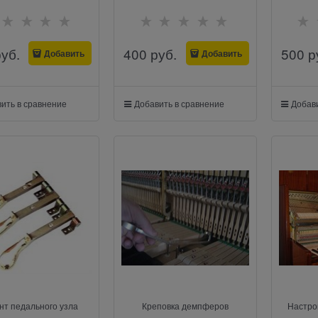
руб.
400
 руб.
500
 р
Добавить
Добавить
ить в сравнение
Добавить в сравнение
Добави
нт педального узла
Креповка демпферов
Настро