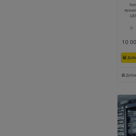
Кап
музык
ЦЕ
10 0
Доб
Добав