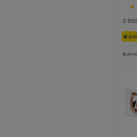
3 50
Доб
Добав