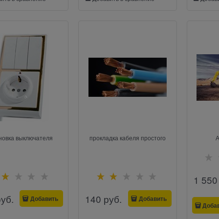
новка выключателя
прокладка кабеля простого
А
1 550
руб.
140
 руб.
Добавить
Добавить
Доба