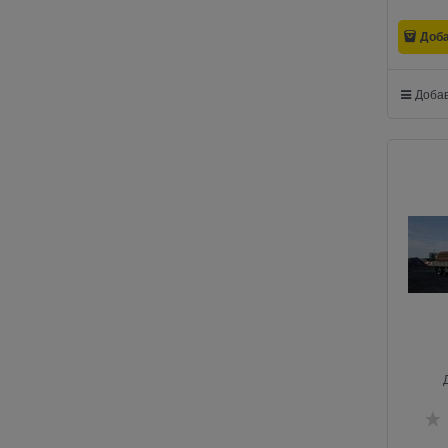
Доб
Добав