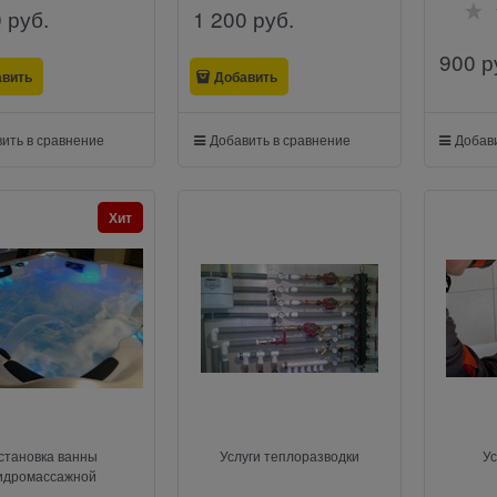
0
 руб.
1 200
 руб.
900
 р
авить
Добавить
ить в сравнение
Добавить в сравнение
Добави
Хит
становка ванны
Услуги теплоразводки
Ус
идромассажной