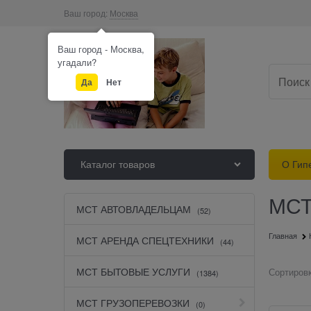
Ваш город:
Москва
Ваш город - Москва,
угадали?
Да
Нет
Каталог товаров
О Гип
МСТ
МСТ АВТОВЛАДЕЛЬЦАМ
(52)
Главная
МСТ АРЕНДА СПЕЦТЕХНИКИ
(44)
МСТ БЫТОВЫЕ УСЛУГИ
Сортировк
(1384)
МСТ ГРУЗОПЕРЕВОЗКИ
(0)