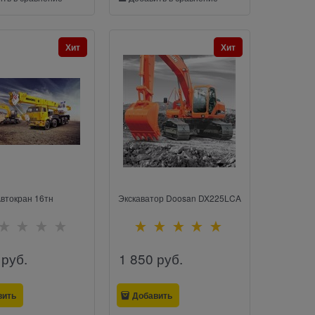
Хит
Хит
втокран 16тн
Экскаватор Doosan DX225LCA
 руб.
1 850
 руб.
вить
Добавить