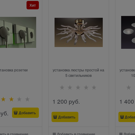
Хит
тановка розетки
установка люстры простой на
установк
5 светильников
10
1 200
 руб.
1 400
руб.
Добавить
Добавить
Доба
ить в сравнение
Добавить в сравнение
Добави