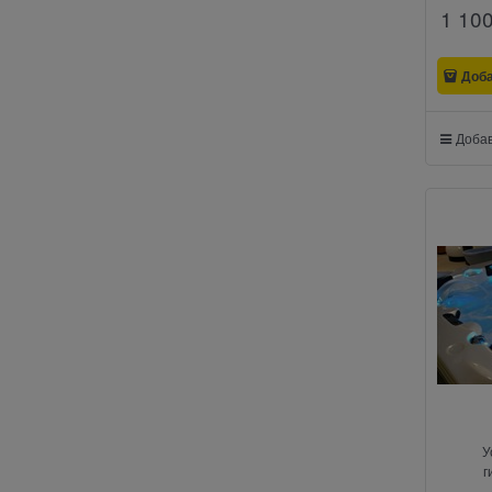
1 10
Доб
Добав
У
г