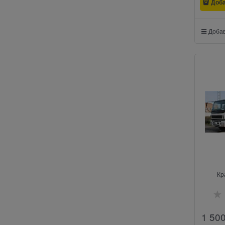
Доб
Добав
Кр
1 50