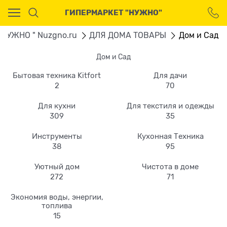
Ваш город - Москва,
ГИПЕРМАРКЕТ "НУЖНО"
угадали?
ДА
НЕТ
"НУЖНО " Nuzgno.ru
ДЛЯ ДОМА ТОВАРЫ
Дом и Сад
Дом и Сад
Бытовая техника Kitfort
Для дачи
2
70
Для кухни
Для текстиля и одежды
309
35
Инструменты
Кухонная Техника
38
95
Уютный дом
Чистота в доме
272
71
Экономия воды, энергии,
топлива
15