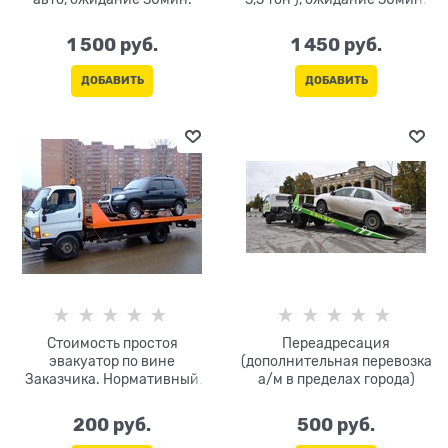
1 500
 руб.
1 450
 руб.
ДОБАВИТЬ
ДОБАВИТЬ
Стоимость простоя
Переадресация
эвакуатор по вине
(дополнительная перевозка
Заказчика. Нормативный
а/м в пределах города)
простой на погрузку/
разгрузку-30 мин. (не
200
 руб.
500
 руб.
оплачивается). Оплата за