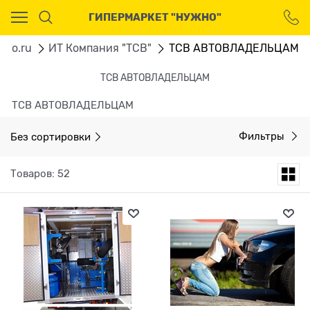
Ваш город - Москва,
ГИПЕРМАРКЕТ "НУЖНО"
угадали?
ДА
НЕТ
gno.ru
ИТ Компания "ТСВ"
ТСВ АВТОВЛАДЕЛЬЦАМ
ТСВ АВТОВЛАДЕЛЬЦАМ
ТСВ АВТОВЛАДЕЛЬЦАМ
Без сортировки
Фильтры
Товаров: 52