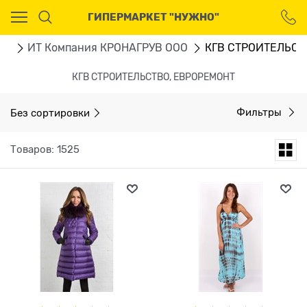
Ваш город - Москва,
ГИПЕРМАРКЕТ "НУЖНО"
угадали?
ДА
НЕТ
ru
ИТ Компания КРОНАГРУВ ООО
КГВ СТРОИТЕЛЬСТ
КГВ СТРОИТЕЛЬСТВО, ЕВРОРЕМОНТ
Без сортировки
Фильтры
Товаров: 1525