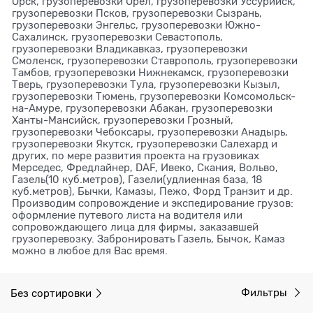
Орск, грузоперевозки Орел, грузоперевозки Уссурийск,
грузоперевозки Псков, грузоперевозки Сызрань,
грузоперевозки Энгельс, грузоперевозки Южно-
Сахалинск, грузоперевозки Севастополь,
грузоперевозки Владикавказ, грузоперевозки
Смоленск, грузоперевозки Ставрополь, грузоперевозки
Тамбов, грузоперевозки Нижнекамск, грузоперевозки
Тверь, грузоперевозки Тула, грузоперевозки Кызыл,
грузоперевозки Тюмень, грузоперевозки Комсомольск-
на-Амуре, грузоперевозки Абакан, грузоперевозки
Ханты-Мансийск, грузоперевозки Грозный,
грузоперевозки Чебоксары, грузоперевозки Анадырь,
грузоперевозки Якутск, грузоперевозки Салехард и
других, по мере развития проекта на грузовиках
Мерседес, Фредлайнер, DAF, Ивеко, Скания, Вольво,
Газель(10 куб.метров), Газели(удлиенная база, 18
куб.метров), Бычки, Камазы, Пежо, Форд Транзит и др.
Производим сопровождение и экспедирование грузов:
оформление путевого листа на водителя или
сопровождающего лица для фирмы, заказавшей
грузоперевозку. Забронировать Газель, Бычок, Камаз
можно в любое для Вас время.
Без сортировки
Фильтры