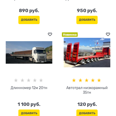
890
 руб.
950
 руб.
ДОБАВИТЬ
ДОБАВИТЬ
Новинка
Длинномер 12м 20тн
Автотрал низкорамный
35тн
1 100
 руб.
120
 руб.
ДОБАВИТЬ
ДОБАВИТЬ