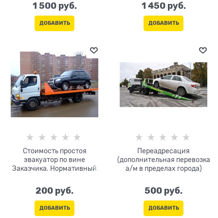
1 500
 руб.
1 450
 руб.
ДОБАВИТЬ
ДОБАВИТЬ
Стоимость простоя
Переадресация
эвакуатор по вине
(дополнительная перевозка
Заказчика. Нормативный
а/м в пределах города)
простой на погрузку/
разгрузку-30 мин. (не
200
 руб.
500
 руб.
оплачивается). Оплата за
каждые 10 мин
ДОБАВИТЬ
ДОБАВИТЬ