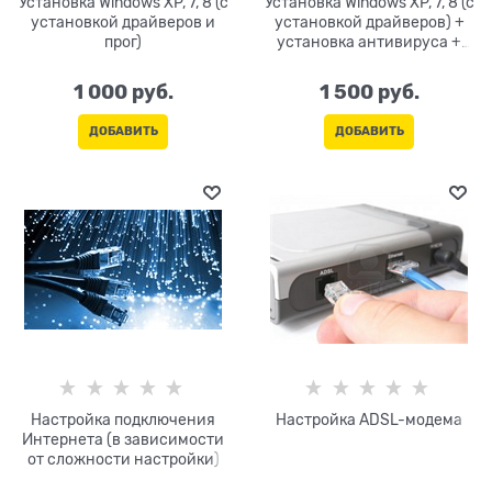
Установка Windows XP, 7, 8 (с
Установка Windows XP, 7, 8 (с
установкой драйверов и
установкой драйверов) +
прог)
установка антивируса +
набор необходимых
программ (архиватор,
1 000
 руб.
1 500
 руб.
аудио-видео плееры, офис)
ДОБАВИТЬ
ДОБАВИТЬ
Настройка подключения
Настройка ADSL-модема
Интернета (в зависимости
от сложности настройки)