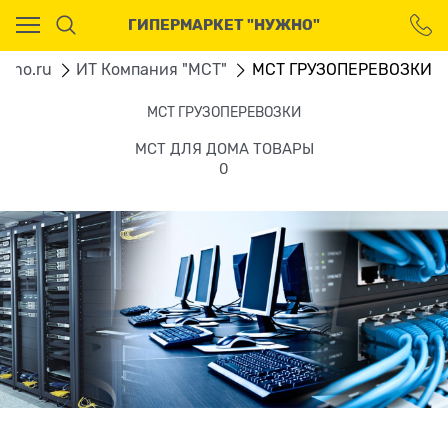
Ваш город - Москва,
ГИПЕРМАРКЕТ "НУЖНО"
угадали?
ДА
НЕТ
zgno.ru
ИТ Компания "МСТ"
МСТ ГРУЗОПЕРЕВОЗКИ
МСТ ГРУЗОПЕРЕВОЗКИ
МСТ ДЛЯ ДОМА ТОВАРЫ
0