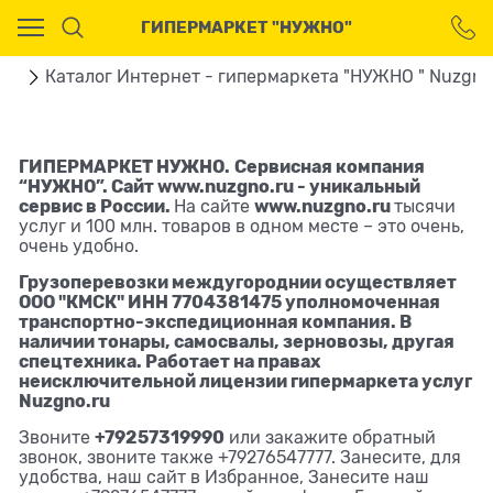
Ваш город - Москва,
ГИПЕРМАРКЕТ "НУЖНО"
угадали?
ДА
НЕТ
ая
Каталог Интернет - гипермаркета "НУЖНО " Nuzgno
ГИПЕРМАРКЕТ НУЖНО.
Сервисная компания
“НУЖНО”. Сайт
www.nuzgno.ru
- уникальный
сервис в
России
.
www.nuzgno.ru
На сайте
тысячи
услуг и 100 млн. товаров в одном месте – это очень,
очень удобно.
Грузоперевозки междугороднии осуществляет
ООО "КМСК" ИНН
7704381475
уполномоченная
транспортно-экспедиционная компания. В
наличии тонары, самосвалы, зерновозы, другая
спецтехника. Работает на правах
неисключительной лицензии гипермаркета услуг
Nuzgno.ru
+79257319990
Звоните
или закажите обратный
звонок, звоните также +79276547777. Занесите, для
удобства, наш сайт в Избранное, Занесите наш