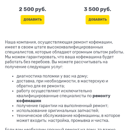
термоблока, пароблока,
кофемашины, замена
заварного устройства,
силовой платы, замена
2 500
 руб.
3 500
 руб.
помпы, дренажного
платы управления, замена
клапана, кофемолки,
дисплея, либо ремонт
ДОБАВИТЬ
ДОБАВИТЬ
мультиклапана, клапана
превышающий по времени 6
высокого давления, либо
часов).
ремонт превышающий по
времени 3 часа).
Наша компания, осуществляющая ремонт кофемашин,
имеет в своем штате высококвалифицированных
специалистов, которые обладают огромным опытом работы.
Мы можем гарантировать, что ваша кофемашина будет
работать без перебоев. Вы можете рассчитывать на
получение следующих услуг:
диагностика поломки у вас на дому;
доставка, при необходимости, в мастерскую и
обратно для ее ремонта;
работу осуществляют исключительно
квалифицированные специалисты по
ремонту
кофемашин
получение гарантии на выполненный ремонт;
использование оригинальных запчастей;
техническое обслуживание кофемашины, в которое
может входить: настройка, промывка и чистка.
Если вам необходим срочный ремонт на дому, то важно