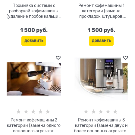
Промывка системы с
Ремонт кофемашины 1
разборкой кофемашины
категории (замена
(удаление пробок кальция
прокладок, штуцеров,
без замены запчастей)
трубок, хомутов, скобок,
датчиков, любой мелкий
1 500
 руб.
1 500
 руб.
ремонт требующий
разборки - сборки
ДОБАВИТЬ
ДОБАВИТЬ
аппарата)
Ремонт кофемашины 2
Ремонт кофемашины 3
категории (замена одного
категории (замена двух и
основного агрегата:
более основных агрегатов