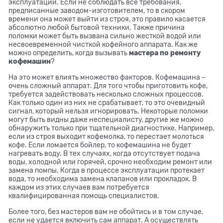
эксплуатации. Если не соблюдать все требования,
предписанные заводом-изготовителем, то в скором
времени она может выйти из строя, это правило касается
абсолютно любой бытовой техники. Также причина
поломки может быть вызвана сильно жесткой водой или
несвоевременной чисткой кофейного аппарата. Как же
можно определить, когда вызывать
мастера по ремонту
кофемашин
?
На это может влиять множество факторов. Кофемашина –
очень сложный аппарат. Для того чтобы приготовить кофе,
требуется задействовать несколько сложных процессов.
Как только один из них не срабатывает, то это очевидный
сигнал, который нельзя игнорировать. Некоторые поломки
могут быть видны даже неспециалисту, другие же можно
обнаружить только при тщательной диагностике. Например,
если из строя выходит кофемолка, то перестает молоться
кофе. Если ломается бойлер, то кофемашина не будет
нагревать воду. В тех случаях, когда отсутствует подача
воды, холодной или горячей, срочно необходим ремонт или
замена помпы. Когда в процессе эксплуатации протекает
вода, то необходима замена клапанов или прокладок. В
каждом из этих случаев вам потребуется
квалифицированная помощь специалистов.
Более того, без мастеров вам не обойтись и в том случае,
если не удается включить сам аппарат. А осуществлять