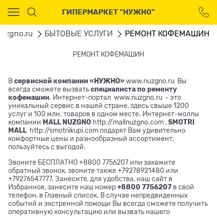
Ваш город - Москва,
ГИПЕРМАРКЕТ "НУЖНО"
угадали?
ДА
НЕТ
uzgno.ru
БЫТОВЫЕ УСЛУГИ
РЕМОНТ КОФЕМАШИН
РЕМОНТ КОФЕМАШИН
В
сервисной компании «НУЖНО»
www.nuzgno.ru
Вы
всегда сможете вызвать
специалиста по ремонту
кофемашин
. Интернет-портал
www.nuzgno.ru
- это
уникальный сервис в нашей стране, здесь свыше 1200
услуг и 100 млн. товаров в одном месте. Интернет-моллы
компании
MALL
N
U
ZGN
O
http://mallnuzgno.com
,
SMOTRI
MALL
http://smotriikupi.com
подарят Вам удивительно
комфортные цены и разнообразный ассортимент,
пользуйтесь с выгодой.
Звоните БЕСПЛАТНО +8800 7756207 или закажите
обратный звонок, звоните также +79278921480 или
+79276547777. Занесите, для удобства, наш сайт в
Избранное, занесите наш номер
+8800 7756207
в свой
телефон, в Главный список. В случае непредвиденных
событий и экстренной помощи Вы всегда сможете получить
оперативную консультацию или вызвать нашего