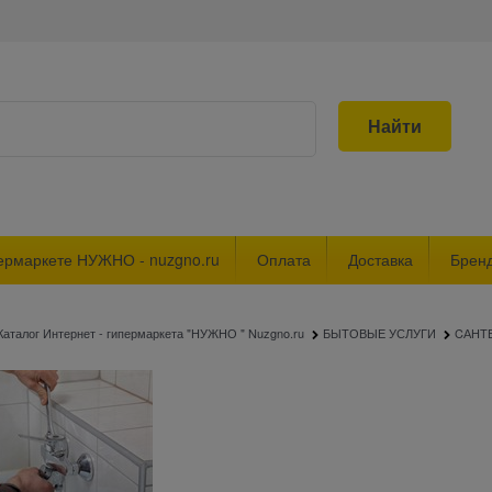
Найти
ермаркете НУЖНО - nuzgno.ru
Оплата
Доставка
Брен
Каталог Интернет - гипермаркета "НУЖНО " Nuzgno.ru
БЫТОВЫЕ УСЛУГИ
CАНТ