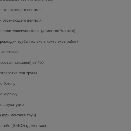
а отсекающего вентиля
ж отсекающего вентиля
а полотенцесущителя (демонтаж/монтаж)
рокладки трубы (только в комплексе работ)
ие стояка
простая- сложноя) от 400
отверстия под трубы
о бетону
о кирпичу
о штукатурке
 (при монтаже труб)
а гебо (GEBO) (демонтаж)