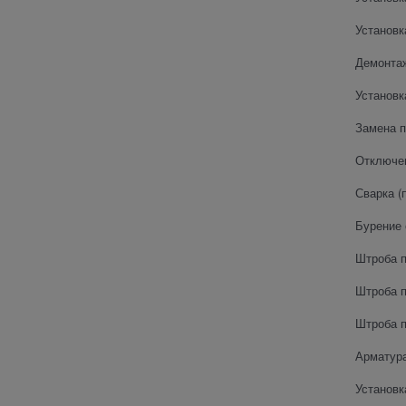
Установк
Демонта
Установк
Замена п
Отключен
Сварка (
Бурение 
Штроба п
Штроба п
Штроба п
Арматура
Установк