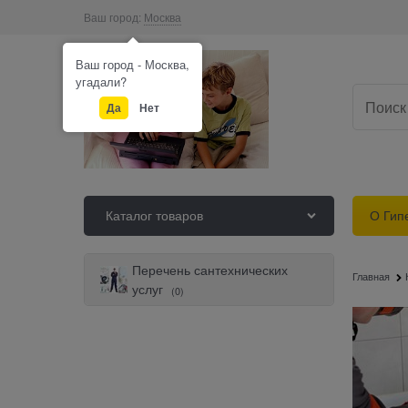
Ваш город:
Москва
Ваш город - Москва,
угадали?
Да
Нет
Каталог товаров
О Гип
Перечень сантехнических
Главная
услуг
(0)