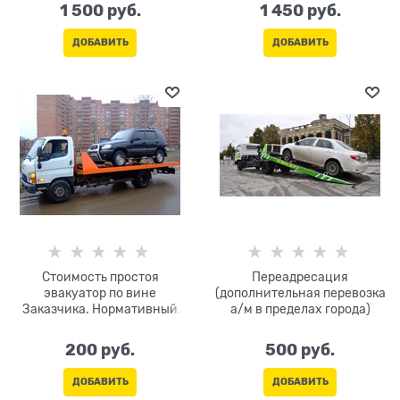
1 500
 руб.
1 450
 руб.
ДОБАВИТЬ
ДОБАВИТЬ
Стоимость простоя
Переадресация
эвакуатор по вине
(дополнительная перевозка
Заказчика. Нормативный
а/м в пределах города)
простой на погрузку/
разгрузку-30 мин. (не
200
 руб.
500
 руб.
оплачивается). Оплата за
каждые 10 мин
ДОБАВИТЬ
ДОБАВИТЬ