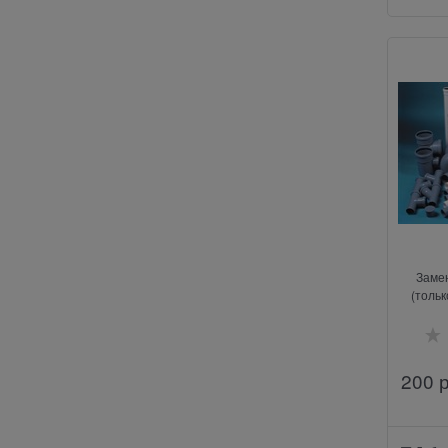
Заме
(тольк
200
 