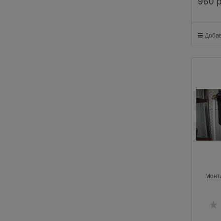
960
 
Добав
Монт