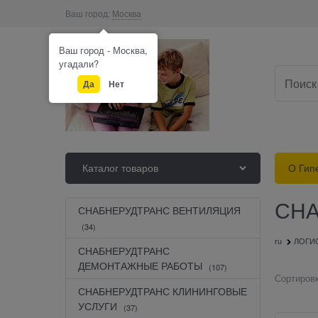
Ваш город:
Москва
Ваш город - Москва,
угадали?
Да
Нет
Каталог товаров
О Гип
СНА
СНАБНЕРУДТРАНС ВЕНТИЛЯЦИЯ
(34)
Главная
Каталог Интернет - гипермаркета "НУЖНО " Nuzgno.ru
ЛОГИ
СНАБНЕРУДТРАНС
ДЕМОНТАЖНЫЕ РАБОТЫ
(107)
Сортировк
СНАБНЕРУДТРАНС КЛИНИНГОВЫЕ
УСЛУГИ
(37)