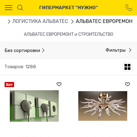
Ваш город - Москва,
ГИПЕРМАРКЕТ "НУЖНО"
угадали?
ДА
НЕТ
ru
ЛОГИСТИКА АЛЬВАТЕС
АЛЬВАТЕС ЕВРОРЕМОНТ 
АЛЬВАТЕС ЕВРОРЕМОНТ и СТРОИТЕЛЬСТВО
Без сортировки
Фильтры
Товаров: 1288
Хит