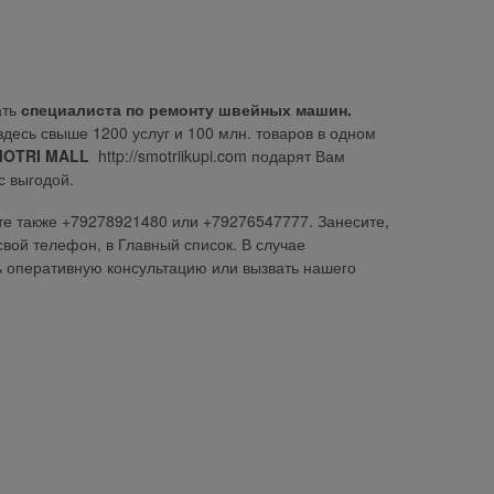
ать
специалиста по ремонту швейных машин.
десь свыше 1200 услуг и 100 млн. товаров в одном
OTRI MALL
http://smotriikupi.com
подарят Вам
с выгодой.
те также +79278921480 или +79276547777. Занесите,
свой телефон, в Главный список. В случае
 оперативную консультацию или вызвать нашего