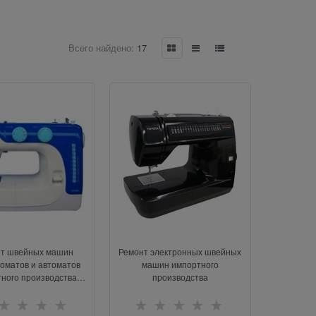
Всего найдено:
17
т швейных машин
Ремонт электронных швейных
оматов и автоматов
машин импортного
ного производства
производства
(типа
,"Родом","Келлер","Минерва")