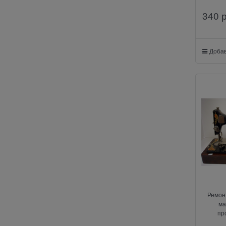
340
 
Добав
Ремон
ма
пр
"Колум