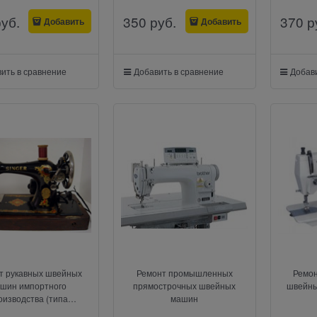
руб.
350
 руб.
370
 р
Добавить
Добавить
ить в сравнение
Добавить в сравнение
Добави
т рукавных швейных
Ремонт промышленных
Ремо
шин импортного
прямострочных швейных
швейны
оизводства (типа
машин
ба","Зингер","Ягуар")