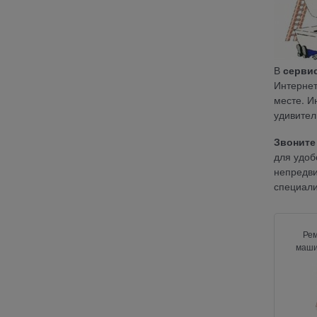
В
серви
Интернет
месте. 
удивител
Звоните
для удоб
непредви
специали
Ре
маши