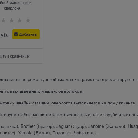
йной машины или
оверлока
руб.
Добавить
ить в сравнение
ециалисты по ремонту швейных машин грамотно отремонтируют ш
бытовых швейных машин, оверлоков.
ытовых швейных машин, оверлоков выполняется на дому клиента.
тируем любые машинки как отечественных, так и зарубежных про
(Бернина), Brother (Бразер), Jaguar (Ягуар), Janome (Жаноме), Husq
Веритас), Yamata (Ямата), Подольск, Чайка и др..