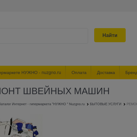
Найти
ермаркете НУЖНО - nuzgno.ru
Оплата
Доставка
Брен
МОНТ ШВЕЙНЫХ МАШИН
Каталог Интернет - гипермаркета "НУЖНО " Nuzgno.ru
БЫТОВЫЕ УСЛУГИ
РЕМО