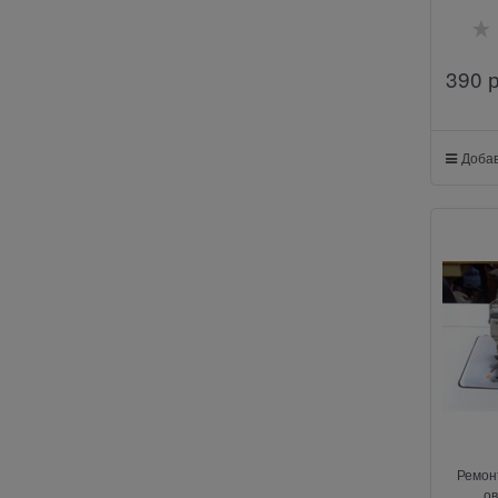
390
 
Добав
Ремон
ов