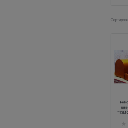
Сортировк
Ремо
шве
"ПЗМ-2