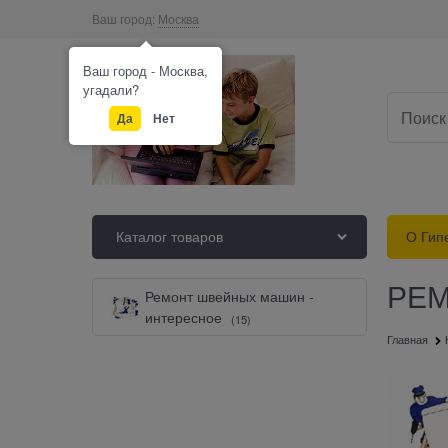
Ваш город:
Москва
Ваш город - Москва,
угадали?
Да
Нет
Каталог товаров
О Гип
РЕ
Ремонт швейных машин -
интересное
(15)
Главная