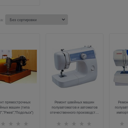
а:
нт прямострочных
Ремонт швейных машин
Ремон
йных машин (типа
полуавтоматов и автоматов
полуавт
","Ржев","Подольск")
отечественного производства
импорт
(типа
"Чайка","Подольск-132","Подольск-142","Тула")
"Веритас"