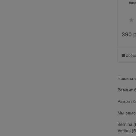
шве
390
 
Добав
Наши сп
Ремонт 
Ремонт б
Мы ремон
Bernina 
Veritas (