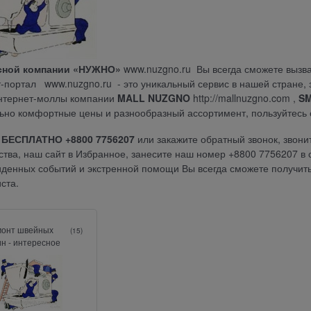
сной компании «НУЖНО»
www.nuzgno.ru
Вы всегда сможете вызв
-портал www.nuzgno.ru - это уникальный сервис в нашей стране, з
Интернет-моллы компании
MALL
NUZGNO
http://mallnuzgno.com
,
SM
ьно комфортные цены и разнообразный ассортимент, пользуйтесь 
 БЕСПЛАТНО +8800 7756207
или закажите обратный звонок, звони
ства, наш сайт в Избранное, занесите наш номер +8800 7756207 в 
денных событий и экстренной помощи Вы всегда сможете получить
ста.
монт швейных
(15)
н - интересное