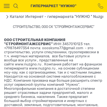
Ваш город - Москва,
ГИПЕРМАРКЕТ "НУЖНО"
угадали?
ДА
НЕТ
ая
Каталог Интернет - гипермаркета "НУЖНО " Nuzgno
СТРОИТЕЛЬСТВО, ООО СК "СТРОЙМОНТАЖСЕРВИС"
ООО СТРОИТЕЛЬНАЯ КОМПАНИЯ
"СТРОЙМОНТАЖСЕРВИС"
ИНН 3457010123 тел.
+79876497354 почта:
ooosksms77@gmail.com
- это
строительство, услуги спецтехники, грузоперевозки в
т.ч. инертных материалов, все бытовые услуги и
вообще все услуги , представленные на
сайте
www.nuzgno.ru
. Компания работает на франшизе
гипермаркета
www.nuzgno.ru
, на основе сублицензии
ноу-хау, как с организациями, так и с частными лицами.
Находится на основной системе налогообложения с
НДС. Компания призвана еще больше расширить спектр
услуг сервисной группы компаний "Нужно".
Многопрофильная компания в достаточной степени
решает отраслевые задачи предприятий, малого и
среднего бизнеса, населения. Также предлагает
большой выбор стройматериалов и инертных с
доставкой, земляные, подготовительные, монтажные,