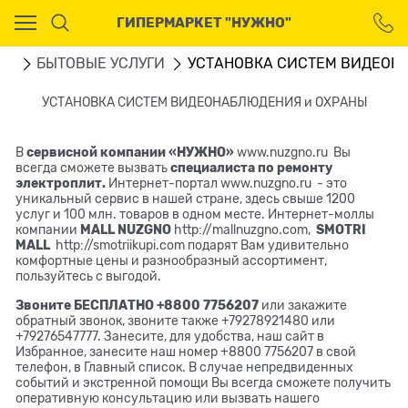
Ваш город - Москва,
ГИПЕРМАРКЕТ "НУЖНО"
угадали?
ДА
НЕТ
ru
БЫТОВЫЕ УСЛУГИ
УСТАНОВКА СИСТЕМ ВИДЕОН
УСТАНОВКА СИСТЕМ ВИДЕОНАБЛЮДЕНИЯ и ОХРАНЫ
В
сервисной компании «НУЖНО»
www.nuzgno.ru
Вы
всегда сможете вызвать
специалиста по ремонту
электроплит.
Интернет-портал
www.nuzgno.ru
- это
уникальный сервис в нашей стране, здесь свыше 1200
услуг и 100 млн. товаров в одном месте. Интернет-моллы
компании
MALL
NUZGNO
http://mallnuzgno.com
,
SMOTRI
MALL
http://smotriikupi.com
подарят Вам удивительно
комфортные цены и разнообразный ассортимент,
пользуйтесь с выгодой.
Звоните БЕСПЛАТНО +8800 7756207
или закажите
обратный звонок, звоните также +79278921480 или
+79276547777. Занесите, для удобства, наш сайт в
Избранное, занесите наш номер +8800 7756207 в свой
телефон, в Главный список. В случае непредвиденных
событий и экстренной помощи Вы всегда сможете получить
оперативную консультацию или вызвать нашего