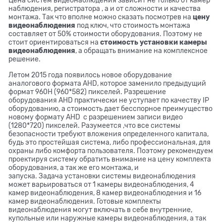
наблюдения, регистратора , а и от сложности и качества
монтажа. Так что вполне можно сказать посмотрев на
цену
видеонаблюдения
под ключ, что стоимость монтажа
составляет от 50% стоимости оборудования. Поэтому не
стоит ориентироваться на
стоимость установки камеры
видеонаблюдения
, а обращать внимание на комплексное
решение.
Летом 2015 года появилось новое оборудование
аналогового формата AHD, которое заменило предыдущий
формат 960H (960*582) пикселей. Разрешение
оборудования AHD практически не уступает по качеству IP
оборудованию, а стоимость дает бесспорное преимущество
новому формату AHD с разрешением записи видео
(1280*720) пикселей. Разумеется ,что все системы
безопасности требуют вложения определенного капитала,
будь это простейшая система, либо профессиональная, для
охраны либо комфорта пользователя. Поэтому рекомендуем
проектируя систему обратить внимание на цену комплекта
оборудования, а так же его монтажа, и
запуска. Задача установки системы видеонаблюдения
может варьироваться от 1 камеры видеонаблюдения, 4
камер видеонаблюдения, 8 камер видеонаблюдения и 16
камер видеонаблюдения. Готовые комплекты
видеонаблюдения могут включать в себе внутренние,
купольные или наружные камеры видеонаблюдения, а так