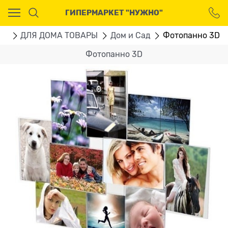
Ваш город - Москва,
ГИПЕРМАРКЕТ "НУЖНО"
угадали?
ДА
НЕТ
ru
ДЛЯ ДОМА ТОВАРЫ
Дом и Сад
Фотопанно 3D
Фотопанно 3D