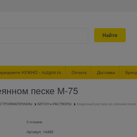
Найти
ермаркете НУЖНО - nuzgno.ru
Оплата
Доставка
Брен
еянном песке М-75
СТРОЙМАТЕРИАЛЫ
БЕТОН и РАСТВОРЫ
Кладочный раствор на сеянном песке
0 отзывов
Артикул:
14495