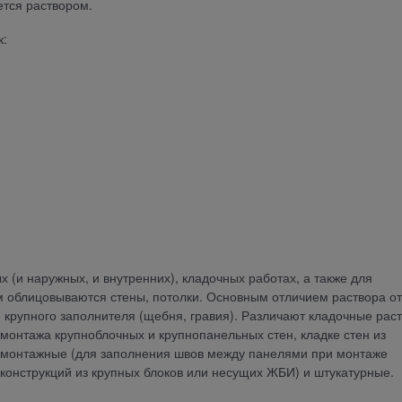
ется раствором.
к:
х (и наружных, и внутренних), кладочных работах, а также для
м облицовываются стены, потолки. Основным отличием раствора от
е крупного заполнителя (щебня, гравия). Различают кладочные рас
 монтажа крупноблочных и крупнопанельных стен, кладке стен из
.), монтажные (для заполнения швов между панелями при монтаже
е конструкций из крупных блоков или несущих ЖБИ) и штукатурные.