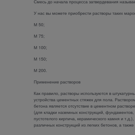
Смесь до начала процесса затвердевания называ
У нас вы можете приобрести растворы таких маро
М 50;
М 75;
М 100;
М 150;
М 200.
Применение растворов
Как правило, растворы используются в штукатурны
устройства цементных стяжек для пола. Растворо
бетона является отсутствие в цементном раствор
(для кладки наземных конструкций, фундаментов,
пустотелого кирпича, керамического камня и т.д
различных конструкций из легких бетонов, а такж