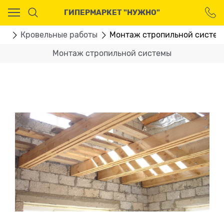
Ваш город - Москва,
ГИПЕРМАРКЕТ "НУЖНО"
угадали?
ДА
НЕТ
ТЫ
Кровельные работы
Монтаж стропильной систем
Монтаж стропильной системы