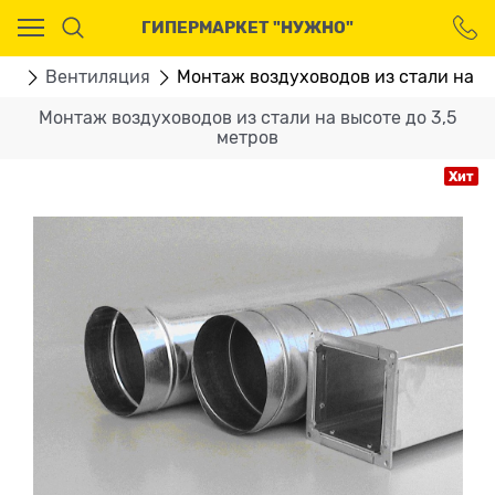
Ваш город - Москва,
ГИПЕРМАРКЕТ "НУЖНО"
угадали?
ДА
НЕТ
ТЫ
Вентиляция
Монтаж воздуховодов из стали на вы
Монтаж воздуховодов из стали на высоте до 3,5
метров
Хит