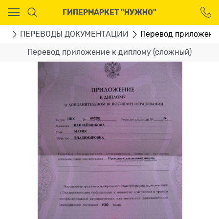
Ваш город - Москва,
ГИПЕРМАРКЕТ "НУЖНО"
угадали?
ДА
НЕТ
ГИ
ПЕРЕВОДЫ ДОКУМЕНТАЦИИ
Перевод приложение
Перевод приложение к диплому (сложный)