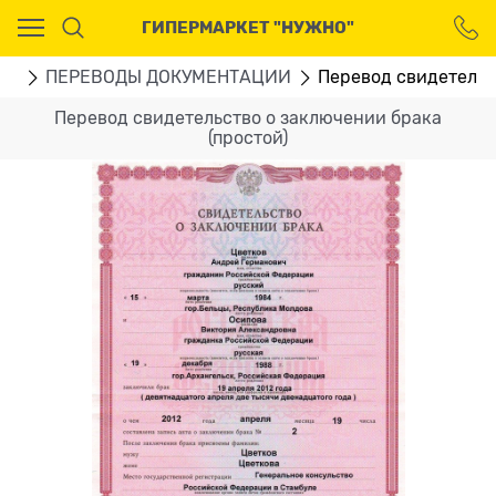
Ваш город - Москва,
ГИПЕРМАРКЕТ "НУЖНО"
угадали?
ДА
НЕТ
ГИ
ПЕРЕВОДЫ ДОКУМЕНТАЦИИ
Перевод свидетельс
Перевод свидетельство о заключении брака
(простой)