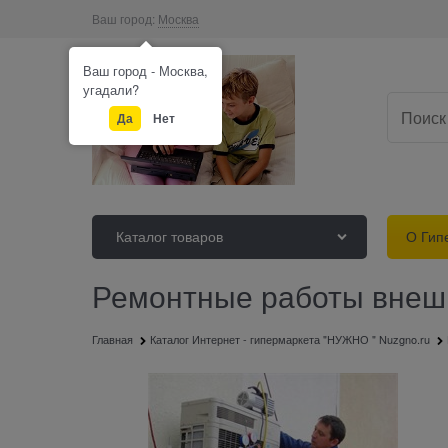
Ваш город:
Москва
Ваш город - Москва,
угадали?
Да
Нет
Каталог товаров
О Гип
Ремонтные работы внешн
Главная
Каталог Интернет - гипермаркета "НУЖНО " Nuzgno.ru