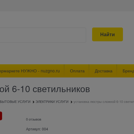
Найти
ермаркете НУЖНО - nuzgno.ru
Оплата
Доставка
Брен
ой 6-10 светильников
БЫТОВЫЕ УСЛУГИ
ЭЛЕКТРИКИ УСЛУГИ
установка люстры сложной 6-10 свети
0 отзывов
Артикул:
004