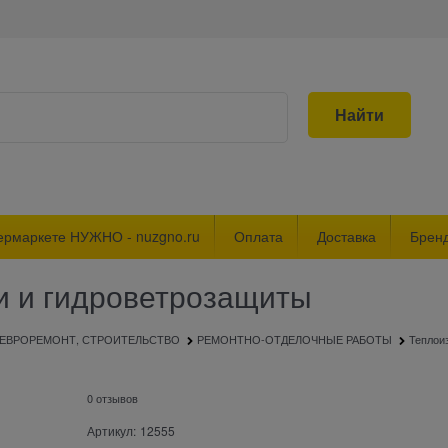
Найти
ермаркете НУЖНО - nuzgno.ru
Оплата
Доставка
Брен
и и гидроветрозащиты
ЕВРОРЕМОНТ, СТРОИТЕЛЬСТВО
РЕМОНТНО-ОТДЕЛОЧНЫЕ РАБОТЫ
Теплои
0 отзывов
Артикул:
12555