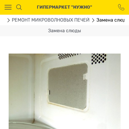
Ваш город - Москва,
ГИПЕРМАРКЕТ "НУЖНО"
угадали?
ДА
НЕТ
ГИ
РЕМОНТ МИКРОВОЛНОВЫХ ПЕЧЕЙ
Замена слюд
Замена слюды