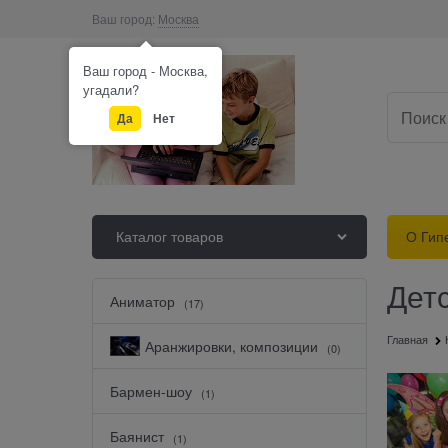
Ваш город:
Москва
Ваш город - Москва,
угадали?
Да
Нет
Каталог товаров
О Гип
Дет
Аниматор
(17)
Главная
Аранжировки, композиции
(0)
Бармен-шоу
(1)
Баянист
(1)